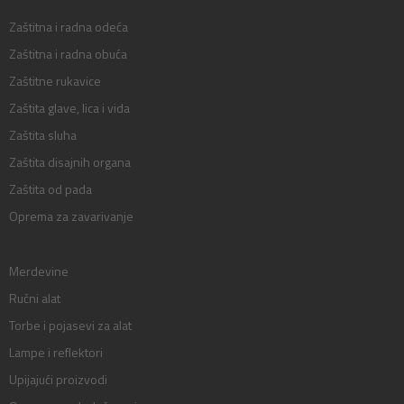
Zaštitna i radna odeća
Zaštitna i radna obuća
Zaštitne rukavice
Zaštita glave, lica i vida
Zaštita sluha
Zaštita disajnih organa
Zaštita od pada
Oprema za zavarivanje
Merdevine
Ručni alat
Torbe i pojasevi za alat
Lampe i reflektori
Upijajući proizvodi