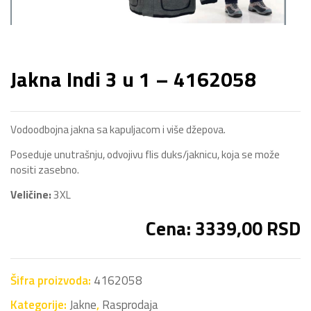
Jakna Indi 3 u 1 – 4162058
Vodoodbojna jakna sa kapuljacom i više džepova.
Poseduje unutrašnju, odvojivu flis duks/jaknicu, koja se može
nositi zasebno.
Veličine:
3XL
Cena: 3339,00 RSD
Šifra proizvoda:
4162058
Kategorije:
Jakne
,
Rasprodaja