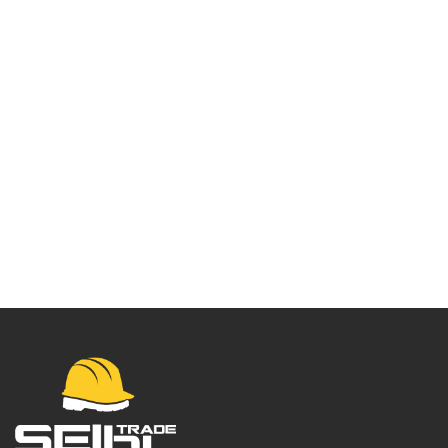
Vodootporna jakna
EV4 – EV466