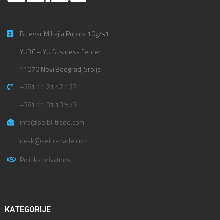
Bulevar Mihajla Pupina 10g/s1
YUBC – YU Business Center
11070 Novi Beograd, Srbija
+381 11 21 42 132
+381 11 31 13 573
info@seibl-trade.com
desk@seibl-trade.com
Politika privatnosti
KATEGORIJE