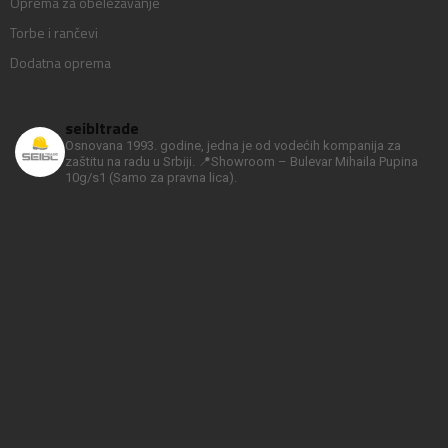
Oprema za obeležavanje
Torbe i rančevi
Dodatna oprema
seibltrade
Osnovana 1993. godine, jedna je od vodećih kompanija za
zaštitu na radu u Srbiji.
📍Showroom – Bulevar Mihaila Pupina
10g/s1
(Samo za pravna lica).