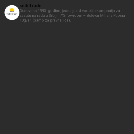
seibltrade
Osnovana 1993. godine, jedna je od vodećih kompanija za
zaštitu na radu u Srbiji.
📍Showroom – Bulevar Mihaila Pupina
10g/s1
(Samo za pravna lica).