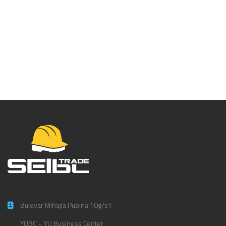
Jakna Orion
nepromočiva – rukavi
na skidanje – 4730
Bulevar Mihajla Pupina 10g/s1
YUBC – YU Business Center