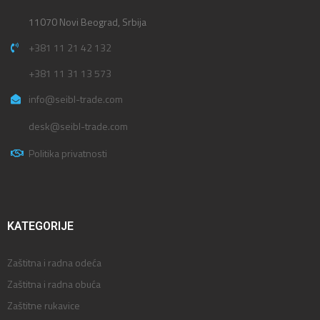
11070 Novi Beograd, Srbija
+381 11 21 42 132
+381 11 31 13 573
info@seibl-trade.com
desk@seibl-trade.com
Politika privatnosti
KATEGORIJE
Zaštitna i radna odeća
Zaštitna i radna obuća
Zaštitne rukavice