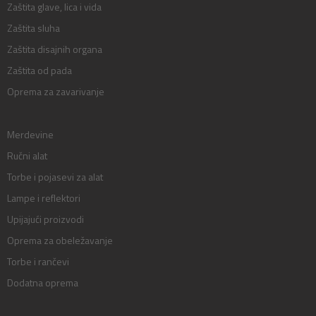
Zaštita glave, lica i vida
Zaštita sluha
Zaštita disajnih organa
Zaštita od pada
Oprema za zavarivanje
Merdevine
Ručni alat
Torbe i pojasevi za alat
Lampe i reflektori
Upijajući proizvodi
Oprema za obeležavanje
Torbe i rančevi
Dodatna oprema