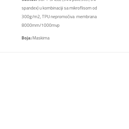
spandex) u kombinaciji sa mikroflisom od
300g/m2, TPU nepromočiva membrana
8000mm/1000mvp
Boja:
Maskirna