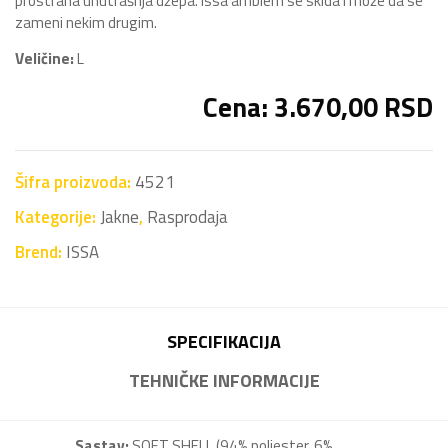
prostrana unutrašnja džepa. Issa amblem se skida i može da se
zameni nekim drugim.
Veličine:
L
Cena: 3.670,00 RSD
Šifra proizvoda:
4521
Kategorije:
Jakne
,
Rasprodaja
Brend:
ISSA
SPECIFIKACIJA
TEHNIČKE INFORMACIJE
Sastav:
SOFT SHELL (94% poliester, 6%