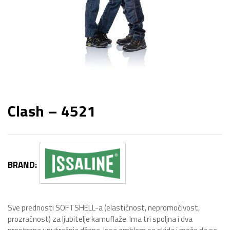
Clash – 4521
BRAND:
Sve prednosti SOFTSHELL-a (elastičnost, nepromočivost,
prozračnost) za ljubitelje kamuflaže. Ima tri spoljna i dva