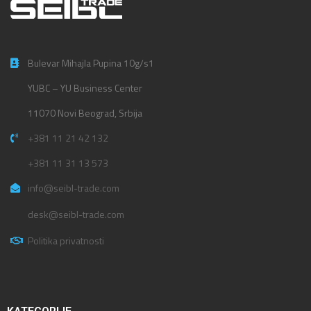
Bulevar Mihajla Pupina 10g/s1
YUBC – YU Business Center
11070 Novi Beograd, Srbija
+381 11 21 42 132
+381 11 31 13 573
info@seibl-trade.com
desk@seibl-trade.com
Politika privatnosti