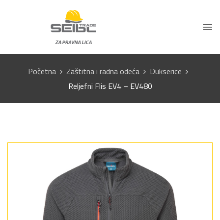
Početna
Zaštitna i radna odeća
Dukserice
Reljefni Flis EV4 – EV480