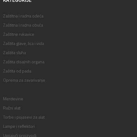
KATEGORIJE
Zaštitna i radna odeća
Zaštitna i radna obuća
Zaštitne rukavice
Zaštita glave, lica i vida
Zaštita sluha
Zaštita disajnih organa
Zaštita od pada
Oprema za zavarivanje
Merdevine
Ručni alat
Torbe i pojasevi za alat
Lampe i reflektori
Upijajući proizvodi