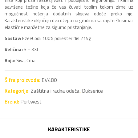
flisa koji pruža rastezljivost i poboljšanu ergonomiju. Tkanina
savršene težine koja će vas čuvati toplim tokom zime uz
mogućnost nošenja dodatnih slojeva odeće preko nje.
Karakteristike uključuju dva džepa na grudima sa rajsferšlusima i
elastične manžetne za sigurno pristanjanje.
Sastav:
EzeeCool: 100% poliester flis 215g
Veličina:
S – 3XL
Boja:
Siva, Crna
Šifra proizvoda:
EV480
Kategorije:
Zaštitna i radna odeća
,
Dukserice
Brend:
Portwest
KARAKTERISTIKE