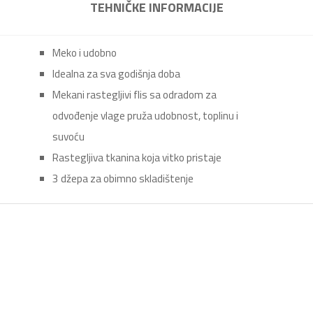
TEHNIČKE INFORMACIJE
Meko i udobno
Idealna za sva godišnja doba
Mekani rastegljivi flis sa odradom za
odvođenje vlage pruža udobnost, toplinu i
suvoću
Rastegljiva tkanina koja vitko pristaje
3 džepa za obimno skladištenje