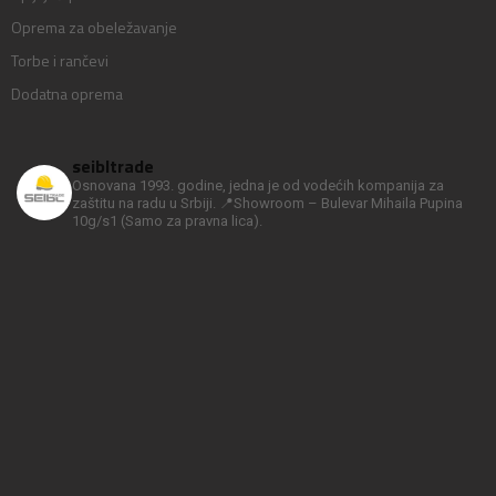
Oprema za obeležavanje
Torbe i rančevi
Dodatna oprema
seibltrade
Osnovana 1993. godine, jedna je od vodećih kompanija za
zaštitu na radu u Srbiji.
📍Showroom – Bulevar Mihaila Pupina
10g/s1
(Samo za pravna lica).