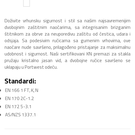
Doživite vrhunsku sigurnost i stil sa našim najsavremenijim
dvobojnim zaštitnim naočarima, sa integrisanim brizganim
štitnikom za obrve za neuporedivu zaštitu od čestica, udara i
odsjaja. Sa podesivim ručicama sa gumenim vrhovima, ove
naočare nude savršeno, prilagođeno pristajanje za maksimalnu
udobnost i sigurnost. Naši sertifikovani KN premazi za stakla
pružaju kristalno jasan vid, a dvobojne ručice savršeno se
uklapaju u Portwest odeću.
Standardi:
EN 166 1 FT, K, N
EN 170 2C-1.2
EN 172 5-3.1
AS/NZS 1337.1