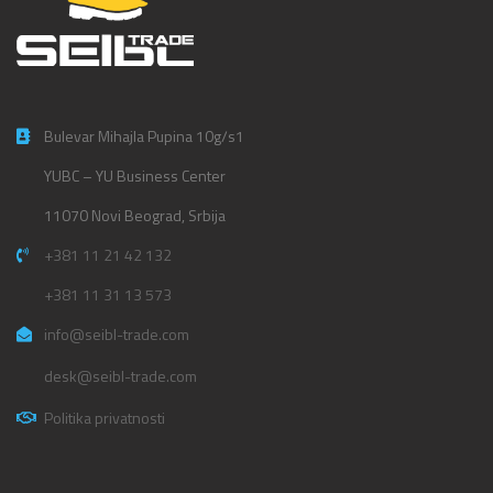
Bulevar Mihajla Pupina 10g/s1
YUBC – YU Business Center
11070 Novi Beograd, Srbija
+381 11 21 42 132
+381 11 31 13 573
info@seibl-trade.com
desk@seibl-trade.com
Politika privatnosti