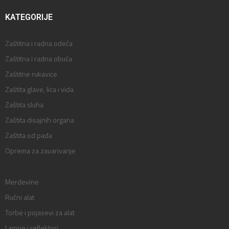
KATEGORIJE
Zaštitna i radna odeća
Zaštitna i radna obuća
Zaštitne rukavice
Zaštita glave, lica i vida
Zaštita sluha
Zaštita disajnih organa
Zaštita od pada
Oprema za zavarivanje
Merdevine
Ručni alat
Torbe i pojasevi za alat
Lampe i reflektori