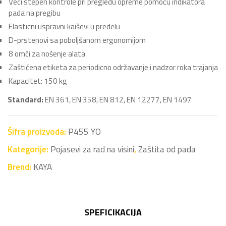
Veći stepen kontrole pri pregledu opreme pomoću indikatora
pada na pregibu
Elasticni uspravni kaiševi u predelu
D-prstenovi sa poboljšanom ergonomijom
8 omči za nošenje alata
Zaštićena etiketa za periodicno održavanje i nadzor roka trajanja
Kapacitet: 150 kg
Standard:
EN 361, EN 358, EN 812, EN 12277, EN 1497
Šifra proizvoda:
P455 YO
Kategorije:
Pojasevi za rad na visini
,
Zaštita od pada
Brend:
KAYA
SPEFICIKACIJA