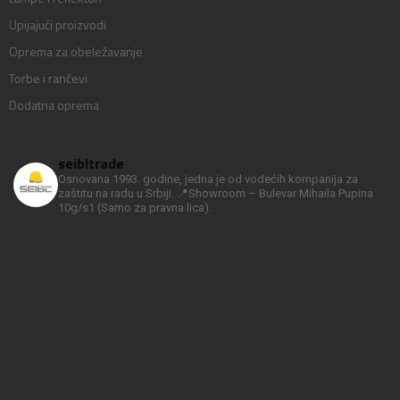
Upijajući proizvodi
Oprema za obeležavanje
Torbe i rančevi
Dodatna oprema
seibltrade
Osnovana 1993. godine, jedna je od vodećih kompanija za
zaštitu na radu u Srbiji.
📍Showroom – Bulevar Mihaila Pupina
10g/s1
(Samo za pravna lica).