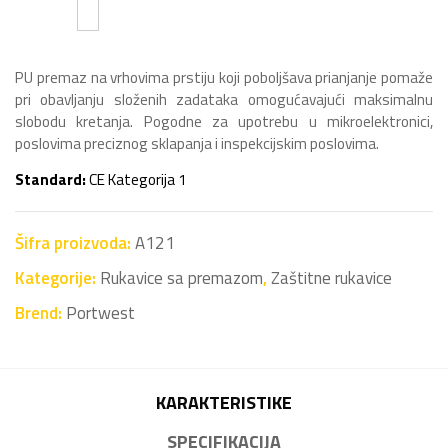
PU premaz na vrhovima prstiju koji poboljšava prianjanje pomaže
pri obavljanju složenih zadataka omogućavajući maksimalnu
slobodu kretanja. Pogodne za upotrebu u mikroelektronici,
poslovima preciznog sklapanja i inspekcijskim poslovima.
Standard:
CE Kategorija 1
Šifra proizvoda:
A121
Kategorije:
Rukavice sa premazom
,
Zaštitne rukavice
Brend:
Portwest
KARAKTERISTIKE
SPECIFIKACIJA