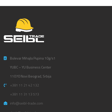
Bulevar Mihajla Pupina 10g/s1
YUBC – YU Business Center
11070 Novi Beograd, Srbija
+381 11 21 42 132
+381 11 31 13 573
info@seibl-trade.com