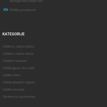
desk@seibl-trade.com
Politika privatnosti
KATEGORIJE
Zaštitna i radna odeća
Zaštitna i radna obuća
Zaštitne rukavice
Zaštita glave, lica i vida
Zaštita sluha
Zaštita disajnih organa
Zaštita od pada
Oprema za zavarivanje