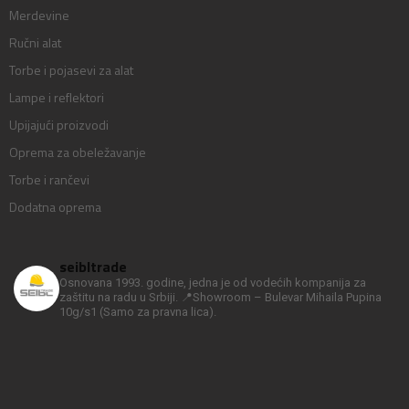
Merdevine
Ručni alat
Torbe i pojasevi za alat
Lampe i reflektori
Upijajući proizvodi
Oprema za obeležavanje
Torbe i rančevi
Dodatna oprema
seibltrade
Osnovana 1993. godine, jedna je od vodećih kompanija za
zaštitu na radu u Srbiji.
📍Showroom – Bulevar Mihaila Pupina
10g/s1
(Samo za pravna lica).