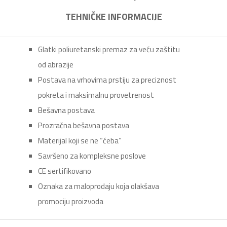
TEHNIČKE INFORMACIJE
Glatki poliuretanski premaz za veću zaštitu
od abrazije
Postava na vrhovima prstiju za preciznost
pokreta i maksimalnu provetrenost
Bešavna postava
Prozračna bešavna postava
Materijal koji se ne “ćeba”
Savršeno za kompleksne poslove
CE sertifikovano
Oznaka za maloprodaju koja olakšava
promociju proizvoda