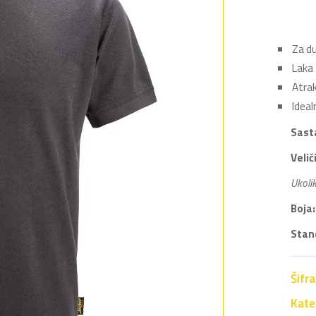
Za du
Laka 
Atrak
Ideal
Sast
Velič
Ukolik
Boja:
Stan
Šifr
Kate