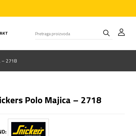
AKT
a – 2718
ickers Polo Majica – 2718
ND: