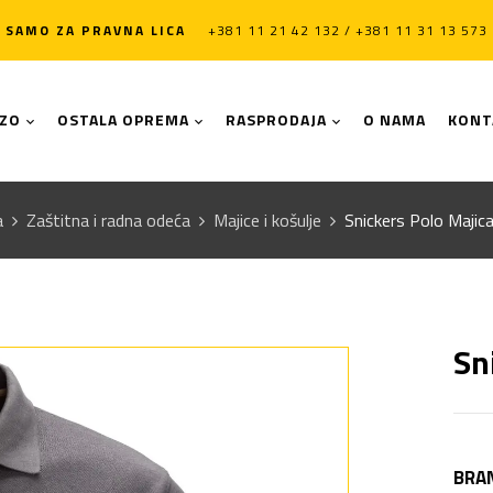
SAMO ZA PRAVNA LICA
+381 11 21 42 132 / +381 11 31 13 573
LZO
OSTALA OPREMA
RASPRODAJA
O NAMA
KONT
a
Zaštitna i radna odeća
Majice i košulje
Snickers Polo Majic
Sn
BRA