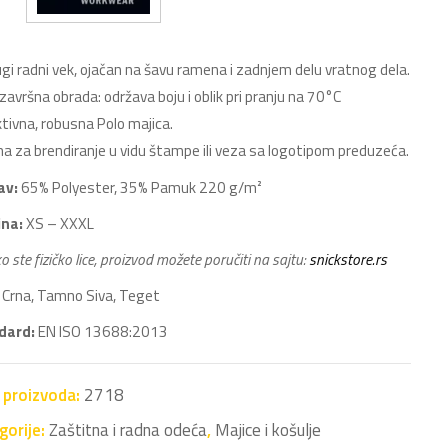
gi radni vek, ojačan na šavu ramena i zadnjem delu vratnog dela.
završna obrada: održava boju i oblik pri pranju na 70°C
tivna, robusna Polo majica.
na za brendiranje u vidu štampe ili veza sa logotipom preduzeća.
av:
65% Polyester, 35% Pamuk 220 g/m²
ina:
XS – XXXL
o ste fizičko lice, proizvod možete poručiti na sajtu:
snickstore.rs
Crna, Tamno Siva, Teget
dard:
EN ISO 13688:2013
a proizvoda:
2718
gorije:
Zaštitna i radna odeća
,
Majice i košulje