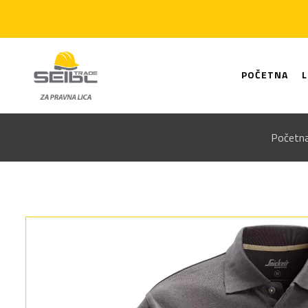
POČETNA
Početn