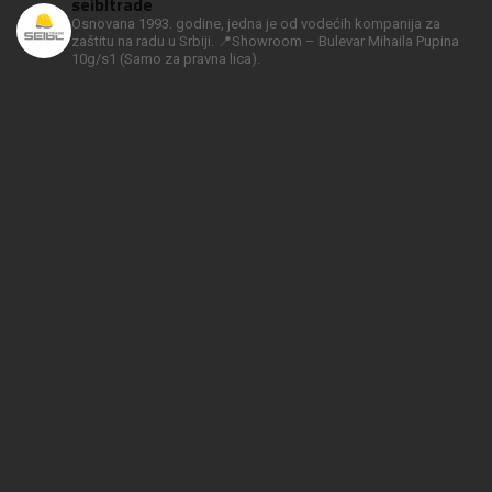
seibltrade
Osnovana 1993. godine, jedna je od vodećih kompanija za
zaštitu na radu u Srbiji.
📍Showroom – Bulevar Mihaila Pupina
10g/s1
(Samo za pravna lica).