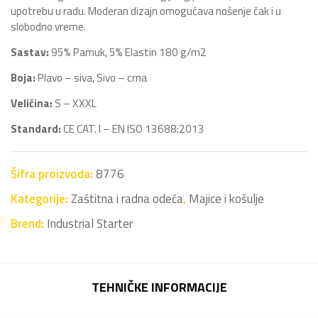
upotrebu u radu. Moderan dizajn omogućava nošenje čak i u
slobodno vreme.
Sastav:
95% Pamuk, 5% Elastin 180 g/m2
Boja:
Plavo – siva, Sivo – crna
Veličina:
S – XXXL
Standard:
CE CAT. I – EN ISO 13688:2013
Šifra proizvoda:
8776
Kategorije:
Zaštitna i radna odeća
,
Majice i košulje
Brend:
Industrial Starter
TEHNIČKE INFORMACIJE