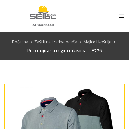
Početna
Zaštitna i radna odeća
Majice i košulje
Polo majica sa dugim rukavima – 8776