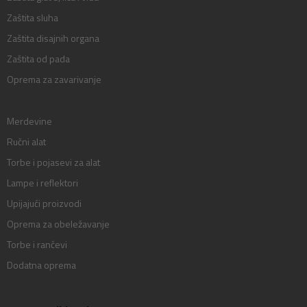
Zaštita sluha
Zaštita disajnih organa
Zaštita od pada
Oprema za zavarivanje
Merdevine
Ručni alat
Torbe i pojasevi za alat
Lampe i reflektori
Upijajući proizvodi
Oprema za obeležavanje
Torbe i rančevi
Dodatna oprema