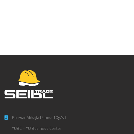
Majica Henley KA3 –
KA370
Bulevar Mihajla Pupina 10g/s1
YUBC – YU Business Center