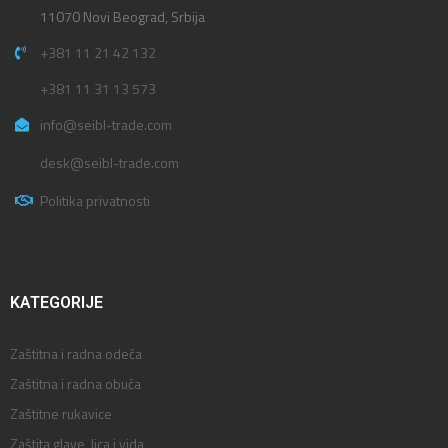
11070 Novi Beograd, Srbija
+381 11 21 42 132
+381 11 31 13 573
info@seibl-trade.com
desk@seibl-trade.com
Politika privatnosti
KATEGORIJE
Zaštitna i radna odeća
Zaštitna i radna obuća
Zaštitne rukavice
Zaštita glave, lica i vida