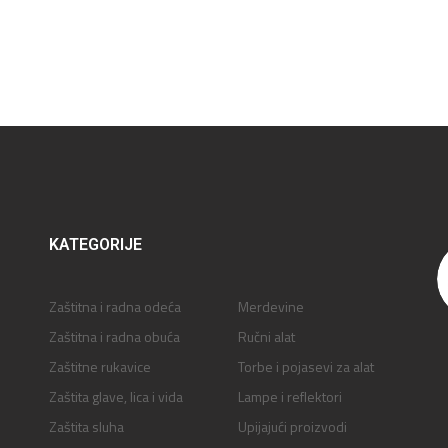
KATEGORIJE
Zaštitna i radna odeća
Merdevine
Zaštitna i radna obuća
Ručni alat
Zaštitne rukavice
Torbe i pojasevi za alat
Zaštita glave, lica i vida
Lampe i reflektori
Zaštita sluha
Upijajući proizvodi