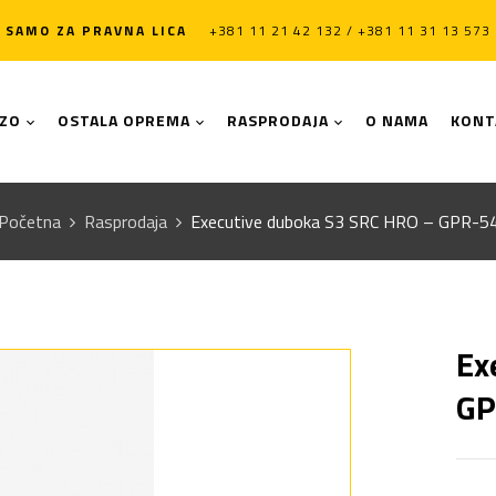
SAMO ZA PRAVNA LICA
+381 11 21 42 132 / +381 11 31 13 573
LZO
OSTALA OPREMA
RASPRODAJA
O NAMA
KONT
Početna
Rasprodaja
Executive duboka S3 SRC HRO – GPR-5
Ex
GP