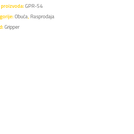
a proizvoda:
GPR-54
gorije:
Obuća
,
Rasprodaja
d:
Gripper