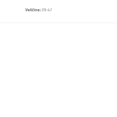
Veličine:
39‐47