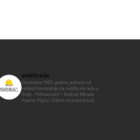
seibltrade
Osnovana 1993. godine, jedna je od
vodećih kompanija za zaštitu na radu u
Srbiji.
📍Showroom – Bulevar Mihaila
Pupina 10g/s1
(Samo za pravna lica).