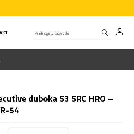
AKT
4
ecutive duboka S3 SRC HRO –
R-54