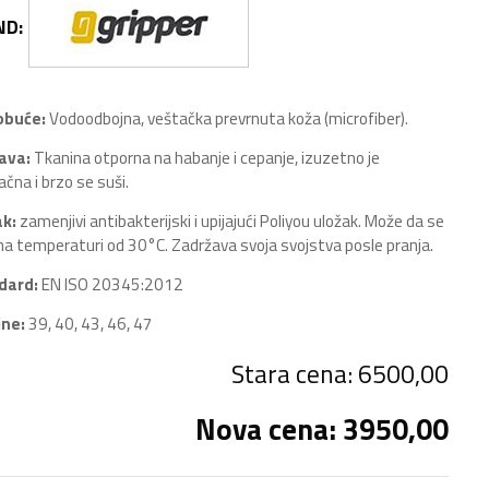
ND:
obuće:
Vodoodbojna, veštačka prevrnuta koža (microfiber).
ava:
Tkanina otporna na habanje i cepanje, izuzetno je
ačna i brzo se suši.
ak:
zamenjivi antibakterijski i upijajući Poliyou uložak. Može da se
na temperaturi od 30°C. Zadržava svoja svojstva posle pranja.
dard:
EN ISO 20345:2012
ine:
39, 40, 43, 46, 47
Stara cena: 6500,00
Nova cena: 3950,00