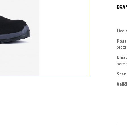
BRA
Lice 
Post
prozr
Ulož
pere 
Stan
Velič