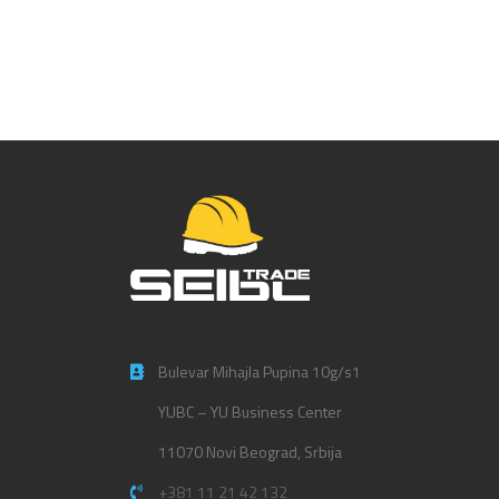
Čarape Hockey – 01CHOCL
Bulevar Mihajla Pupina 10g/s1
YUBC – YU Business Center
11070 Novi Beograd, Srbija
+381 11 21 42 132