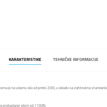
KARAKTERISTIKE
TEHNIČKE INFORMACIJE
rna je na udarnu silu od preko 200J, u skladu sa zahtevima standarda, 
ava probadanje silom od 1100N.