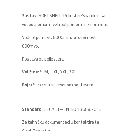
Sastav:
SOFTSHELL (Poliester/Spandex) sa
vodootpornom i vetrootpornom membranom.
Vodootpornost: 8000mm, prozračnost
800mvp.
Postava od poliestera.
Veličine:
S, M, L, XL, XXL, 3XL
Boja:
Sivo crna sa crvenom postavom
Standard:
CE CAT. I – EN ISO 13688:2013
Za tehničku dokumentaciju kontaktirajte
Seibl-Trade tim.