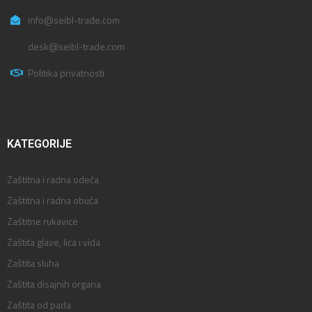
info@seibl-trade.com
desk@seibl-trade.com
Politika privatnosti
KATEGORIJE
Zaštitna i radna odeća
Zaštitna i radna obuća
Zaštitne rukavice
Zaštita glave, lica i vida
Zaštita sluha
Zaštita disajnih organa
Zaštita od pada