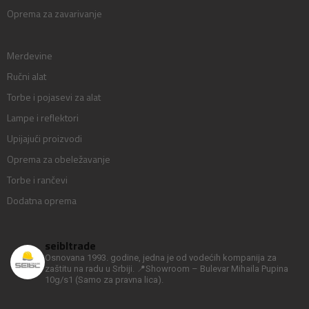
Oprema za zavarivanje
Merdevine
Ručni alat
Torbe i pojasevi za alat
Lampe i reflektori
Upijajući proizvodi
Oprema za obeležavanje
Torbe i rančevi
Dodatna oprema
seibltrade
Osnovana 1993. godine, jedna je od vodećih kompanija za
zaštitu na radu u Srbiji.
📍Showroom – Bulevar Mihaila Pupina
10g/s1
(Samo za pravna lica).