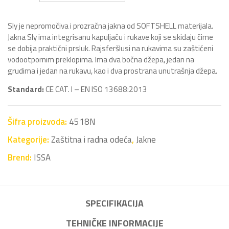
Sly je nepromočiva i prozračna jakna od SOFTSHELL materijala.
Jakna Sly ima integrisanu kapuljaču i rukave koji se skidaju čime
se dobija praktični prsluk. Rajsferšlusi na rukavima su zaštićeni
vodootpornim preklopima. Ima dva bočna džepa, jedan na
grudima i jedan na rukavu, kao i dva prostrana unutrašnja džepa.
Standard:
CE CAT. I – EN ISO 13688:2013
Šifra proizvoda:
4518N
Kategorije:
Zaštitna i radna odeća
,
Jakne
Brend:
ISSA
SPECIFIKACIJA
TEHNIČKE INFORMACIJE