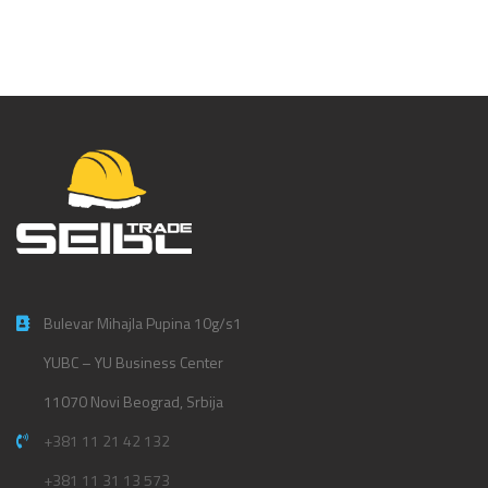
Bulevar Mihajla Pupina 10g/s1
YUBC – YU Business Center
11070 Novi Beograd, Srbija
+381 11 21 42 132
+381 11 31 13 573