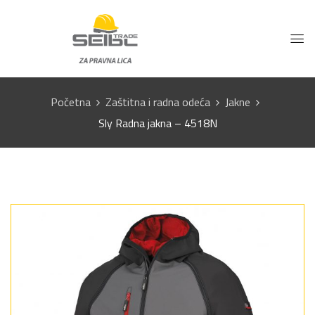
Početna
Zaštitna i radna odeća
Jakne
Sly Radna jakna – 4518N