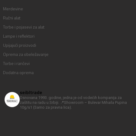
Merdevine
Ručni alat
Torbe i pojasevi za alat
Lampe i reflektori
Upijajući proizvodi
Oprema za obeležavanje
Torbe i rančevi
Dodatna oprema
seibltrade
Osnovana 1993. godine, jedna je od vodećih kompanija za
zaštitu na radu u Srbiji.
📍Showroom – Bulevar Mihaila Pupina
10g/s1
(Samo za pravna lica).