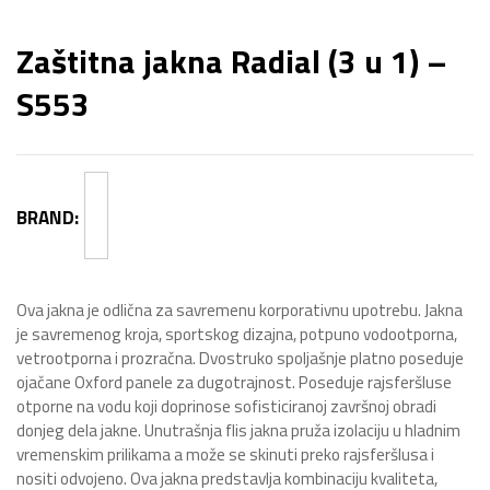
Zaštitna jakna Radial (3 u 1) –
S553
BRAND:
Ova jakna je odlična za savremenu korporativnu upotrebu. Jakna
je savremenog kroja, sportskog dizajna, potpuno vodootporna,
vetrootporna i prozračna. Dvostruko spoljašnje platno poseduje
ojačane Oxford panele za dugotrajnost. Poseduje rajsferšluse
otporne na vodu koji doprinose sofisticiranoj završnoj obradi
donjeg dela jakne. Unutrašnja flis jakna pruža izolaciju u hladnim
vremenskim prilikama a može se skinuti preko rajsferšlusa i
nositi odvojeno. Ova jakna predstavlja kombinaciju kvaliteta,