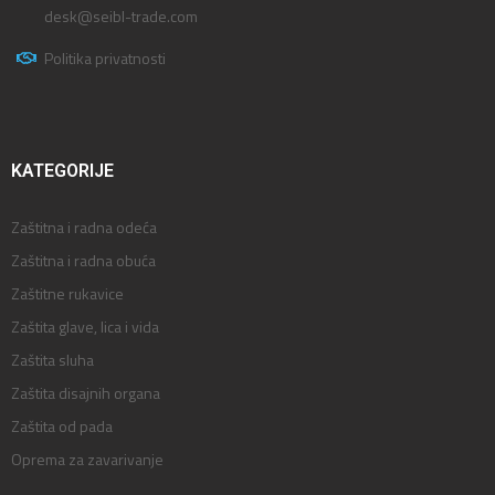
desk@seibl-trade.com
Politika privatnosti
KATEGORIJE
Zaštitna i radna odeća
Zaštitna i radna obuća
Zaštitne rukavice
Zaštita glave, lica i vida
Zaštita sluha
Zaštita disajnih organa
Zaštita od pada
Oprema za zavarivanje