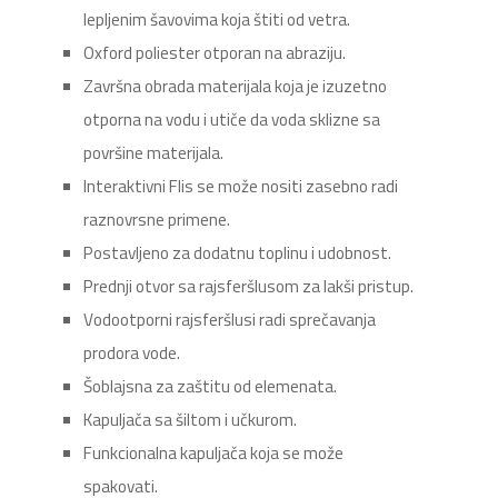
lepljenim šavovima koja štiti od vetra.
Oxford poliester otporan na abraziju.
Završna obrada materijala koja je izuzetno
otporna na vodu i utiče da voda sklizne sa
površine materijala.
Interaktivni Flis se može nositi zasebno radi
raznovrsne primene.
Postavljeno za dodatnu toplinu i udobnost.
Prednji otvor sa rajsferšlusom za lakši pristup.
Vodootporni rajsferšlusi radi sprečavanja
prodora vode.
Šoblajsna za zaštitu od elemenata.
Kapuljača sa šiltom i učkurom.
Funkcionalna kapuljača koja se može
spakovati.