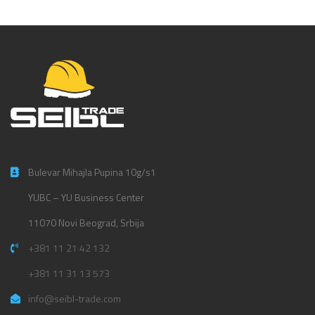
Bulevar Mihajla Pupina 10g/s1
YUBC – YU Business Center
11070 Novi Beograd, Srbija
+381 11 21 42 132
+381 11 31 13 573
info@seibl-trade.com