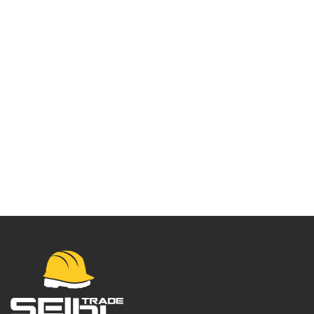
Vodootporna jakna
EV4 – EV466