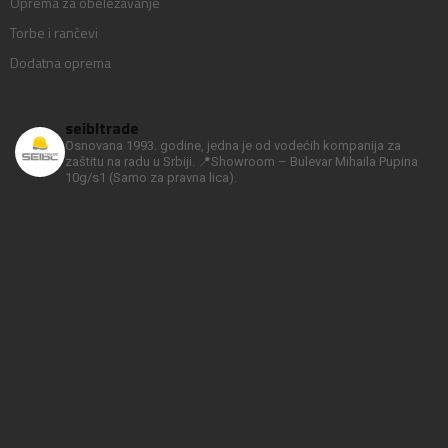
Oprema za obeležavanje
Torbe i rančevi
Dodatna oprema
seibltrade
Osnovana 1993. godine, jedna je od vodećih kompanija za
zaštitu na radu u Srbiji.
📍Showroom – Bulevar Mihaila Pupina
10g/s1
(Samo za pravna lica).