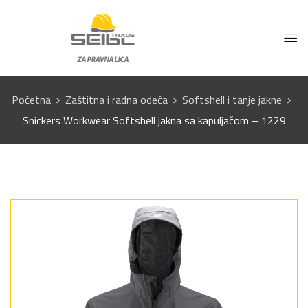
Početna
Zaštitna i radna odeća
Softshell i tanje jakne
Snickers Workwear Softshell jakna sa kapuljačom – 1229