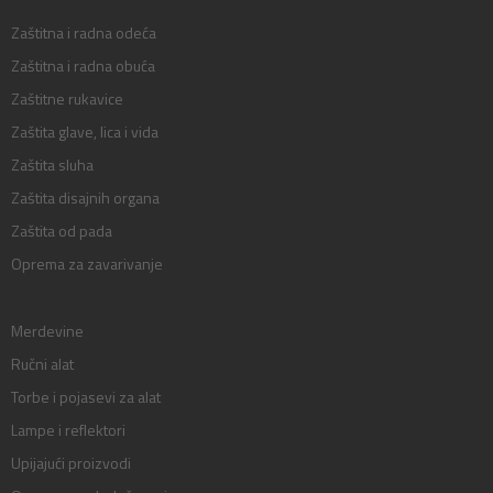
Zaštitna i radna odeća
Zaštitna i radna obuća
Zaštitne rukavice
Zaštita glave, lica i vida
Zaštita sluha
Zaštita disajnih organa
Zaštita od pada
Oprema za zavarivanje
Merdevine
Ručni alat
Torbe i pojasevi za alat
Lampe i reflektori
Upijajući proizvodi