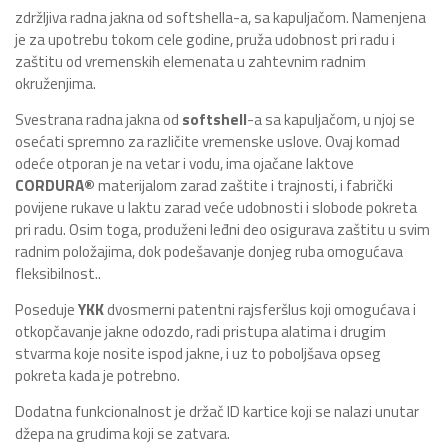
zdržljiva radna jakna od softshella-a, sa kapuljačom. Namenjena
je za upotrebu tokom cele godine, pruža udobnost pri radu i
zaštitu od vremenskih elemenata u zahtevnim radnim
okruženjima.
Svestrana radna jakna od
softshell
-a sa kapuljačom, u njoj se
osećati spremno za različite vremenske uslove. Ovaj komad
odeće otporan je na vetar i vodu, ima ojačane laktove
CORDURA®
materijalom zarad zaštite i trajnosti, i fabrički
povijene rukave u laktu zarad veće udobnosti i slobode pokreta
pri radu. Osim toga, produženi leđni deo osigurava zaštitu u svim
radnim položajima, dok podešavanje donjeg ruba omogućava
fleksibilnost..
Poseduje
YKK
dvosmerni patentni rajsferšlus koji omogućava i
otkopčavanje jakne odozdo, radi pristupa alatima i drugim
stvarma koje nosite ispod jakne, i uz to poboljšava opseg
pokreta kada je potrebno.
Dodatna funkcionalnost je držač ID kartice koji se nalazi unutar
džepa na grudima koji se zatvara.