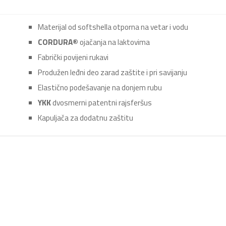
Materijal od softshella otporna na vetar i vodu
CORDURA®
ojačanja na laktovima
Fabrički povijeni rukavi
Produžen leđni deo zarad zaštite i pri savijanju
Elastično podešavanje na donjem rubu
YKK
dvosmerni patentni rajsferšus
Kapuljača za dodatnu zaštitu