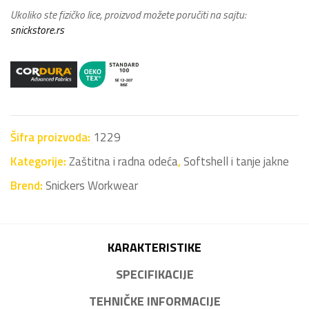
Ukoliko ste fizičko lice, proizvod možete poručiti na sajtu:
snickstore.rs
Šifra proizvoda:
1229
Kategorije:
Zaštitna i radna odeća
,
Softshell i tanje jakne
Brend:
Snickers Workwear
KARAKTERISTIKE
SPECIFIKACIJE
TEHNIČKE INFORMACIJE