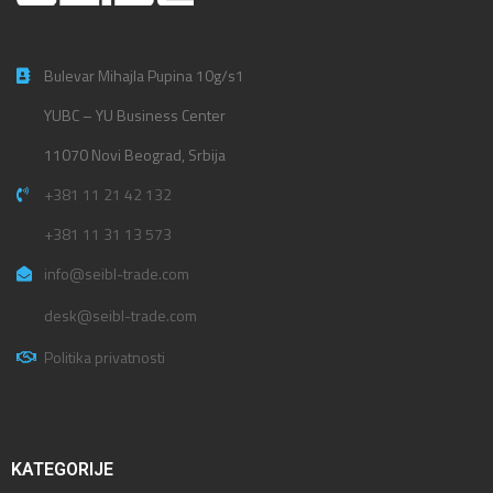
Bulevar Mihajla Pupina 10g/s1
YUBC – YU Business Center
11070 Novi Beograd, Srbija
+381 11 21 42 132
+381 11 31 13 573
info@seibl-trade.com
desk@seibl-trade.com
Politika privatnosti
KATEGORIJE