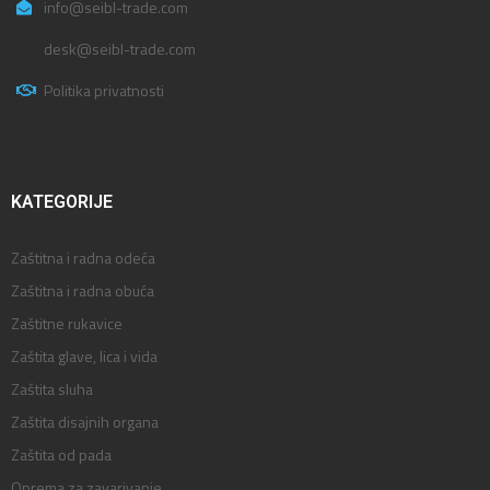
info@seibl-trade.com
desk@seibl-trade.com
Politika privatnosti
KATEGORIJE
Zaštitna i radna odeća
Zaštitna i radna obuća
Zaštitne rukavice
Zaštita glave, lica i vida
Zaštita sluha
Zaštita disajnih organa
Zaštita od pada
Oprema za zavarivanje