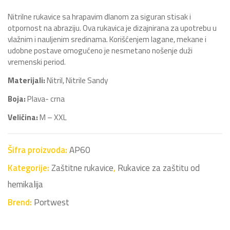
Nitrilne rukavice sa hrapavim dlanom za siguran stisak i
otpornost na abraziju. Ova rukavica je dizajnirana za upotrebu u
vlažnim i nauljenim sredinama. Korišćenjem lagane, mekane i
udobne postave omogućeno je nesmetano nošenje duži
vremenski period.
Materijali:
Nitril, Nitrile Sandy
Boja:
Plava- crna
Veličina:
M – XXL
Šifra proizvoda:
AP60
Kategorije:
Zaštitne rukavice
,
Rukavice za zaštitu od
hemikalija
Brend:
Portwest