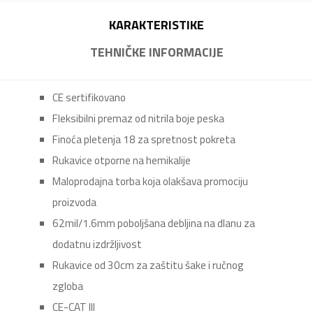
KARAKTERISTIKE
TEHNIČKE INFORMACIJE
CE sertifikovano
Fleksibilni premaz od nitrila boje peska
Finoća pletenja 18 za spretnost pokreta
Rukavice otporne na hemikalije
Maloprodajna torba koja olakšava promociju
proizvoda
62mil/1.6mm poboljšana debljina na dlanu za
dodatnu izdržljivost
Rukavice od 30cm za zaštitu šake i ručnog
zgloba
CE-CAT III