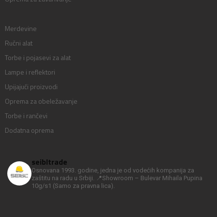
Merdevine
Ručni alat
Torbe i pojasevi za alat
Lampe i reflektori
Upijajući proizvodi
Oprema za obeležavanje
Torbe i rančevi
Dodatna oprema
seibltrade
Osnovana 1993. godine, jedna je od vodećih kompanija za
zaštitu na radu u Srbiji.
📍Showroom – Bulevar Mihaila Pupina
10g/s1
(Samo za pravna lica).