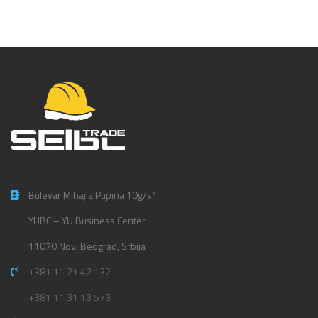
Bulevar Mihajla Pupina 10g/s1
YUBC – YU Business Center
11070 Novi Beograd, Srbija
+381 11 21 42 132
+381 11 31 13 573