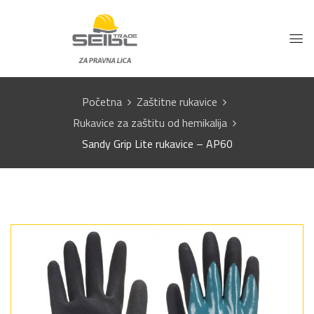
Početna
Zaštitne rukavice
Rukavice za zaštitu od hemikalija
Sandy Grip Lite rukavice – AP60