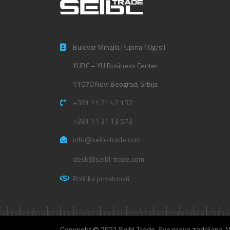
Bulevar Mihajla Pupina 10g/s1
YUBC – YU Business Center
11070 Novi Beograd, Srbija
+381 11 21 42 132
+381 11 31 13 573
info@seibl-trade.com
desk@seibl-trade.com
Politika privatnosti
Copyright © 2021 Seibl Trade. Sva prava zadržana. 