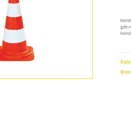
Koris
gde n
koris
Kate
Bren