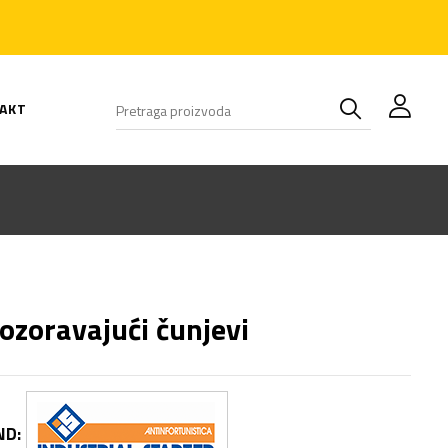
AKT
ozoravajući čunjevi
ND: