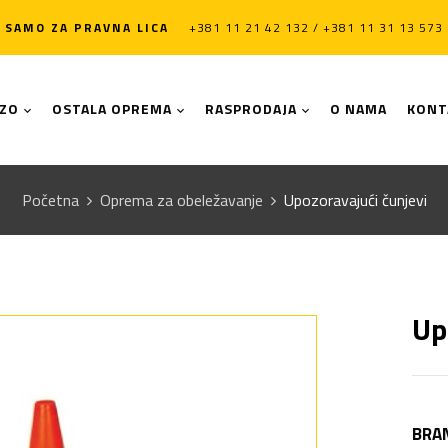
SAMO ZA PRAVNA LICA
+381 11 21 42 132 / +381 11 31 13 573
LZO
OSTALA OPREMA
RASPRODAJA
O NAMA
KONT
Početna
Oprema za obeležavanje
Upozoravajući čunjevi
Up
BRA