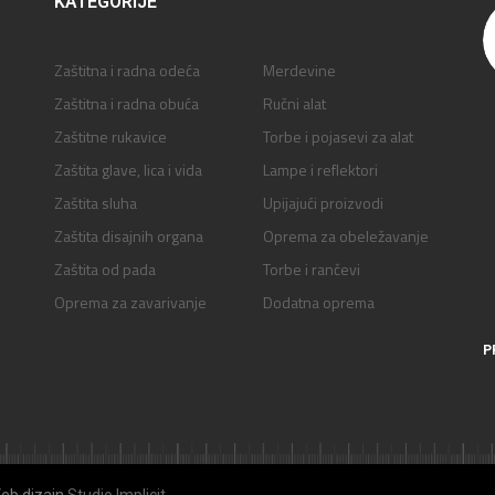
KATEGORIJE
Zaštitna i radna odeća
Merdevine
Zaštitna i radna obuća
Ručni alat
Zaštitne rukavice
Torbe i pojasevi za alat
Zaštita glave, lica i vida
Lampe i reflektori
Zaštita sluha
Upijajući proizvodi
Zaštita disajnih organa
Oprema za obeležavanje
Zaštita od pada
Torbe i rančevi
Oprema za zavarivanje
Dodatna oprema
P
Veb dizajn
Studio Implicit