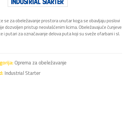
te se za obeležavanje prostora unutar koga se obavljaju poslovi
ije dozvoljen pristup neovlašćenim licima. Obeležavajuće čunjeve
te i putari za označavanje delova puta koji su sveže ofarbani i sl.
gorija:
Oprema za obeležavanje
d:
Industrial Starter