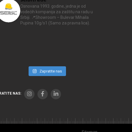
Osnovana 1993. godine, jedna je od
vodećih kompanija za zaštitu na radu u
Srbiji.
📍Showroom – Bulevar Mihaila
Pupina 10g/s1
(Samo za pravna lica).
Zapratite nas
RATITE NAS:
Sitemap