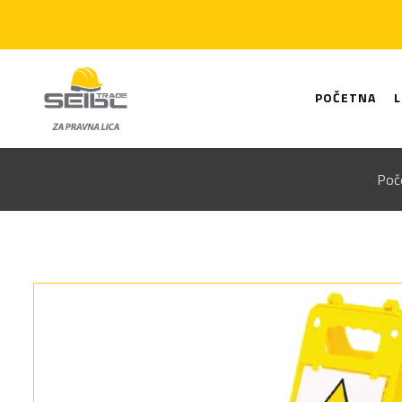
POČETNA
Poč