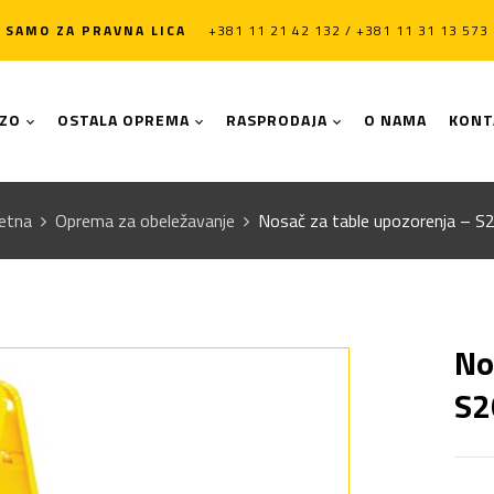
SAMO ZA PRAVNA LICA
+381 11 21 42 132 / +381 11 31 13 573
LZO
OSTALA OPREMA
RASPRODAJA
O NAMA
KONT
etna
Oprema za obeležavanje
Nosač za table upozorenja – S
No
S2