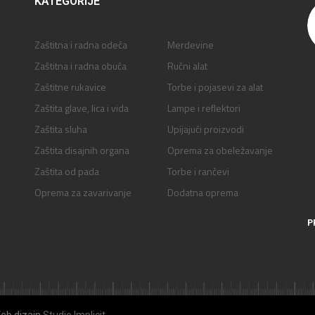
KATEGORIJE
Zaštitna i radna odeća
Merdevine
Zaštitna i radna obuća
Ručni alat
Zaštitne rukavice
Torbe i pojasevi za alat
Zaštita glave, lica i vida
Lampe i reflektori
Zaštita sluha
Upijajući proizvodi
Zaštita disajnih organa
Oprema za obeležavanje
Zaštita od pada
Torbe i rančevi
Oprema za zavarivanje
Dodatna oprema
P
Veb dizajn
Studio Implicit