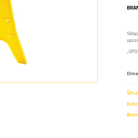
BRA
Sklop
upozo
„UPO
Dimen
Šifr
Kate
Bren