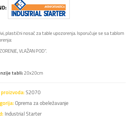
ND:
ivi, plastični nosač za table upozorenja. Isporučuje se sa tablom
renja:
ZORENJE, VLAŽAN POD“.
zije tabli:
20x20cm
a proizvoda:
S2070
gorija:
Oprema za obeležavanje
d:
Industrial Starter