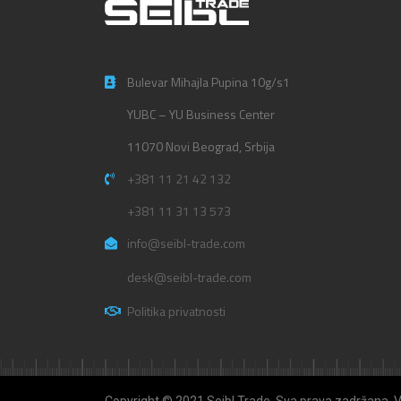
Bulevar Mihajla Pupina 10g/s1
YUBC – YU Business Center
11070 Novi Beograd, Srbija
+381 11 21 42 132
+381 11 31 13 573
info@seibl-trade.com
desk@seibl-trade.com
Politika privatnosti
Copyright © 2021 Seibl Trade. Sva prava zadržana. 