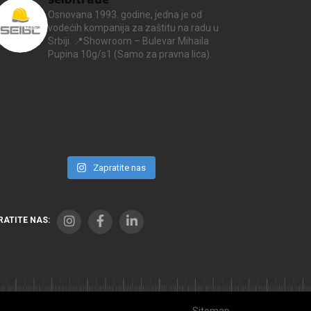
Osnovana 1993. godine, jedna je od
vodećih kompanija za zaštitu na radu u
Srbiji.
📍Showroom – Bulevar Mihaila
Pupina 10g/s1
(Samo za pravna lica).
Zapratite nas
RATITE NAS:
Sitemap