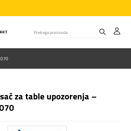
AKT
2070
sač za table upozorenja –
070