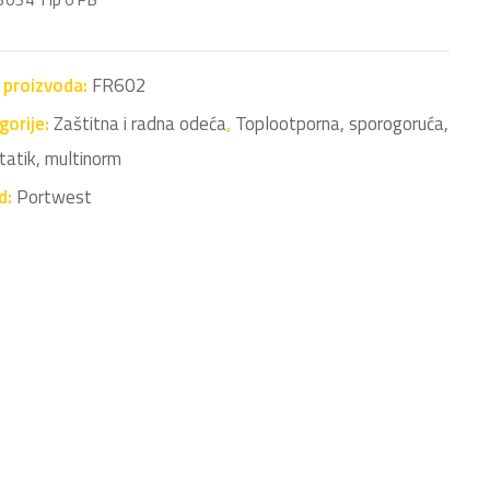
a proizvoda:
FR602
gorije:
Zaštitna i radna odeća
,
Toplootporna, sporogoruća,
tatik, multinorm
d:
Portwest