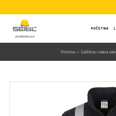
POČETNA
Početna
Zaštitna i radna ode