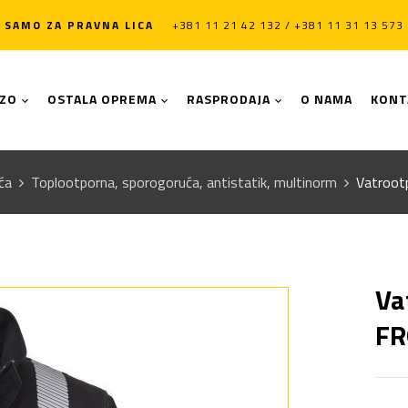
SAMO ZA PRAVNA LICA
+381 11 21 42 132 / +381 11 31 13 573
LZO
OSTALA OPREMA
RASPRODAJA
O NAMA
KONT
ća
Toplootporna, sporogoruća, antistatik, multinorm
Vatroot
Va
FR