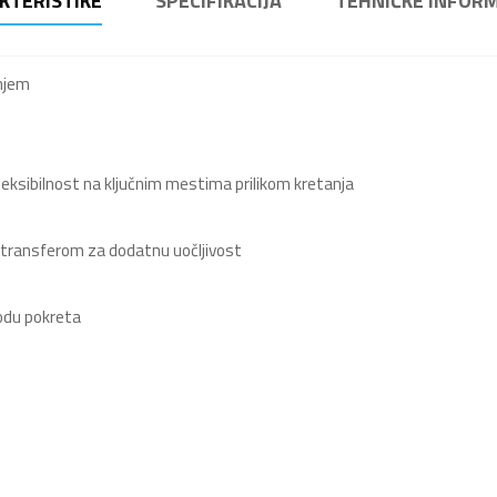
KTERISTIKE
SPECIFIKACIJA
TEHNIČKE INFORM
anjem
 fleksibilnost na ključnim mestima prilikom kretanja
transferom za dodatnu uočljivost
odu pokreta