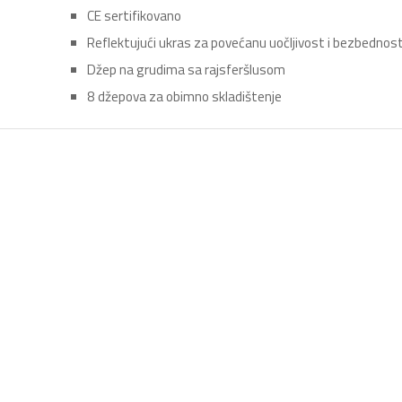
CE sertifikovano
Reflektujući ukras za povećanu uočljivost i bezbednos
Džep na grudima sa rajsferšlusom
8 džepova za obimno skladištenje