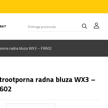
AKT
porna radna bluza WX3 – FR602
trootporna radna bluza WX3 –
602