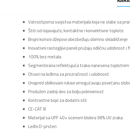
KARA
Vatrootporna svojstva materijala koja ne slabe sa pr
Štiti od isijavajuće, kontaktne i konvektivne toplote
Brojni korisni džepovi obezbeđuju obimno skladištenje
Inovativni rastegljivi paneli pružaju odličnu udobnost i
100% bez metala
Segmentirana reflektujuća traka nanesena toplotnim 
Otvori na leđima za prozračnost i udobnost
Unapred oblikovani rukavi omogućavaju povećanu slob
Produžen zadnji deo za bolju pokrivenost
Kontrastne boje za dodatni stil
CE-CAT III
Materijal sa UPF 40+ ocenom blokira 98% UV zraka
Leđni D-prsten