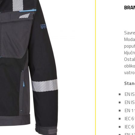
BRA
Savre
Modaf
poput
ključ
Ostal
oblik
vatro
Stan
EN I
EN I
EN 1
IEC 
IEC 
EN 1