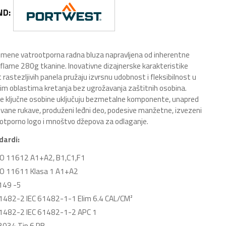
ND:
mene vatrootporna radna bluza napravljena od inherentne
lame 280g tkanine. Inovativne dizajnerske karakteristike
 rastezljivih panela pružaju izvrsnu udobnost i fleksibilnost u
nim oblastima kretanja bez ugrožavanja zaštitnih osobina.
e ključne osobine uključuju bezmetalne komponente, unapred
ovane rukave, produženi leđni deo, podesive manžetne, izvezeni
otporno logo i mnoštvo džepova za odlaganje.
dardi:
SO 11612 A1+A2, B1,C1,F1
SO 11611 Klasa 1 A1+A2
149 -5
61482-2 IEC 61482-1-1 Elim 6.4 CAL/CM²
61482-2 IEC 61482-1-2 APC 1
3034 Tip 6 PB