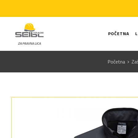
POČETNA
Početna
Zaš