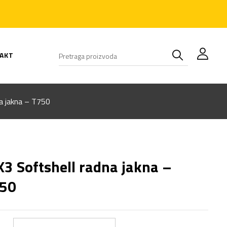
AKT
a jakna – T750
3 Softshell radna jakna –
50