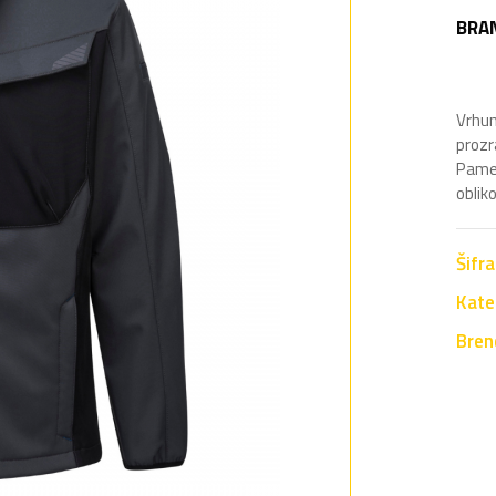
BRA
Vrhun
prozr
Pamet
oblik
Šifr
Kate
Bren