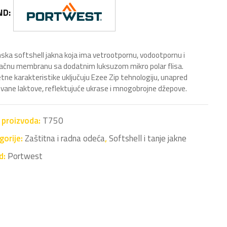
ND:
ska softshell jakna koja ima vetrootpornu, vodootpornu i
ačnu membranu sa dodatnim luksuzom mikro polar flisa.
ne karakteristike uključuju Ezee Zip tehnologiju, unapred
ovane laktove, reflektujuće ukrase i mnogobrojne džepove.
a proizvoda:
T750
gorije:
Zaštitna i radna odeća
,
Softshell i tanje jakne
d:
Portwest