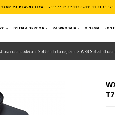
SAMO ZA PRAVNA LICA
+381 11 21 42 132 / +381 11 31 13 573
LZO
OSTALA OPREMA
RASPRODAJA
O NAMA
KONT
titna i radna odeća
Softshell i tanje jakne
WX3 Softshell radn
WX
T7