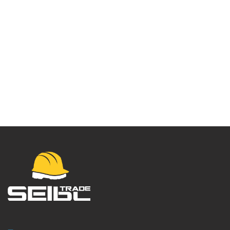
Kofil maska Eagle
Dolomite FFP3 – P391