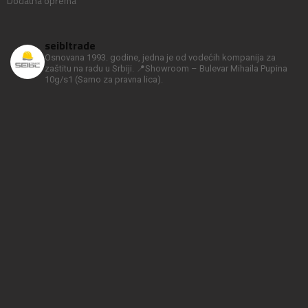
Dodatna oprema
seibltrade
Osnovana 1993. godine, jedna je od vodećih kompanija za
zaštitu na radu u Srbiji.
📍Showroom – Bulevar Mihaila Pupina
10g/s1
(Samo za pravna lica).