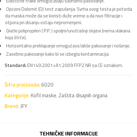
Elastične trake omogućavaju savršeno pasovanje.
Opcioni Dolomit (D) test zapušenja. Svrha ovog testa je potvrda
da maska može da se koristi duže vreme a da nivo filtracije i
otpora pri disanju ostaju nepromenjeni.
Glatki polipropilen ( P.P. ) spoljni/unutrašnji slojevi (nema vlakana
koja štrče).
Horizontalno preklapanje omogućava lakše pakovanje i nošenje.
Zasebno pakovanje kako bi se izbegla kontaminacija.
Standard:
EN149:2001+A1:2009 FFP2 NR sa CE oznakom.
Šifra proizvoda:
6020
Kategorije:
Kofil maske
,
Zaštita disajnih organa
Brend:
JFY
TEHNIČKE INFORMACIJE