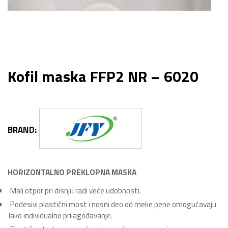
Kofil maska FFP2 NR – 6020
BRAND:
HORIZONTALNO PREKLOPNA MASKA
Mali otpor pri disnju radi veće udobnosti.
Podesivi plastični most i nosni deo od meke pene omogućavaju
lako individualno prilagođavanje.