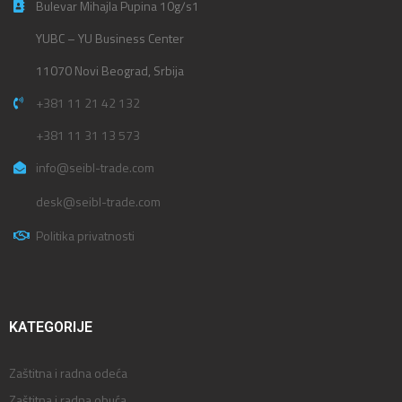
Bulevar Mihajla Pupina 10g/s1
YUBC – YU Business Center
11070 Novi Beograd, Srbija
+381 11 21 42 132
+381 11 31 13 573
info@seibl-trade.com
desk@seibl-trade.com
Politika privatnosti
KATEGORIJE
Zaštitna i radna odeća
Zaštitna i radna obuća