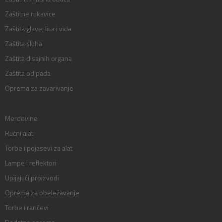
Zaštitne rukavice
Zaštita glave, lica i vida
Zaštita sluha
Zaštita disajnih organa
Zaštita od pada
Oprema za zavarivanje
Merdevine
Ručni alat
Torbe i pojasevi za alat
Lampe i reflektori
Upijajući proizvodi
Oprema za obeležavanje
Torbe i rančevi