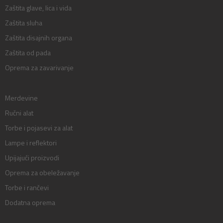
Zaštita glave, lica i vida
Zaštita sluha
Zaštita disajnih organa
Zaštita od pada
Oprema za zavarivanje
Merdevine
Ručni alat
Torbe i pojasevi za alat
Lampe i reflektori
Upijajući proizvodi
Oprema za obeležavanje
Torbe i rančevi
Dodatna oprema