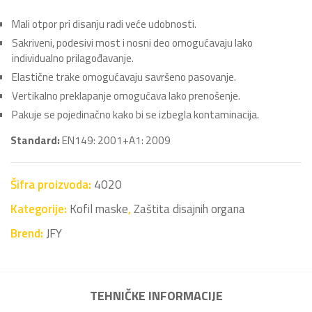
Mali otpor pri disanju radi veće udobnosti.
Sakriveni, podesivi most i nosni deo omogućavaju lako
individualno prilagođavanje.
Elastične trake omogućavaju savršeno pasovanje.
Vertikalno preklapanje omogućava lako prenošenje.
Pakuje se pojedinačno kako bi se izbegla kontaminacija.
Standard:
EN149: 2001+A1: 2009
Šifra proizvoda:
4020
Kategorije:
Kofil maske
,
Zaštita disajnih organa
Brend:
JFY
TEHNIČKE INFORMACIJE