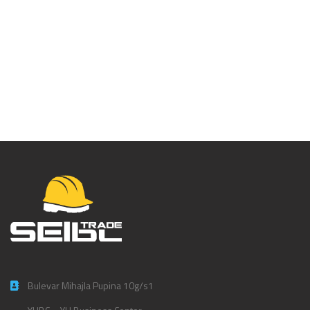
Kofil maska Eagle
Dolomite FFP3 – P391
Bulevar Mihajla Pupina 10g/s1