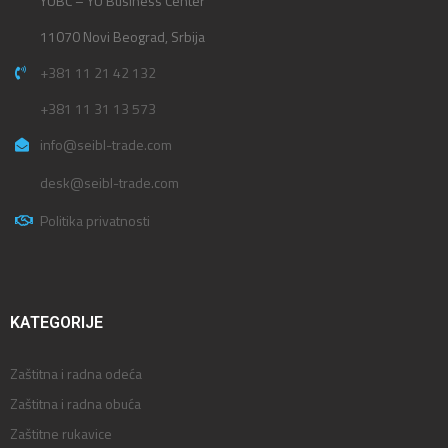
YUBC – YU Business Center
11070 Novi Beograd, Srbija
+381 11 21 42 132
+381 11 31 13 573
info@seibl-trade.com
desk@seibl-trade.com
Politika privatnosti
KATEGORIJE
Zaštitna i radna odeća
Zaštitna i radna obuća
Zaštitne rukavice