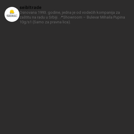
seibltrade
Osnovana 1993. godine, jedna je od vodećih kompanija za
zaštitu na radu u Srbiji.
📍Showroom – Bulevar Mihaila Pupina
10g/s1
(Samo za pravna lica).