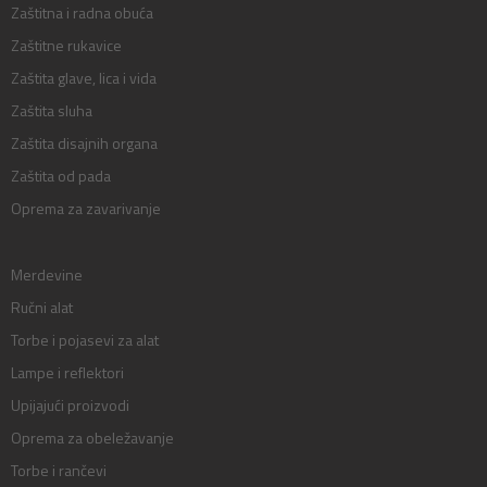
Zaštitna i radna obuća
Zaštitne rukavice
Zaštita glave, lica i vida
Zaštita sluha
Zaštita disajnih organa
Zaštita od pada
Oprema za zavarivanje
Merdevine
Ručni alat
Torbe i pojasevi za alat
Lampe i reflektori
Upijajući proizvodi
Oprema za obeležavanje
Torbe i rančevi