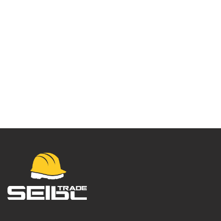
Čizma kožna Rigger
S3L – FD07