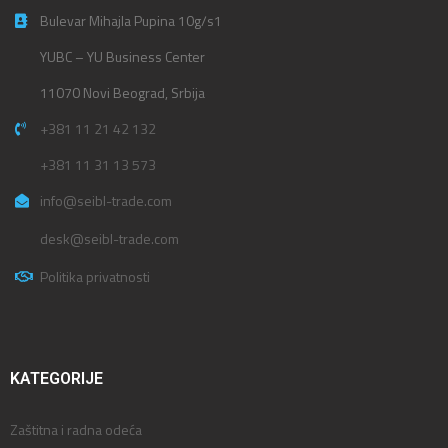
Bulevar Mihajla Pupina 10g/s1
YUBC – YU Business Center
11070 Novi Beograd, Srbija
+381 11 21 42 132
+381 11 31 13 573
info@seibl-trade.com
desk@seibl-trade.com
Politika privatnosti
KATEGORIJE
Zaštitna i radna odeća