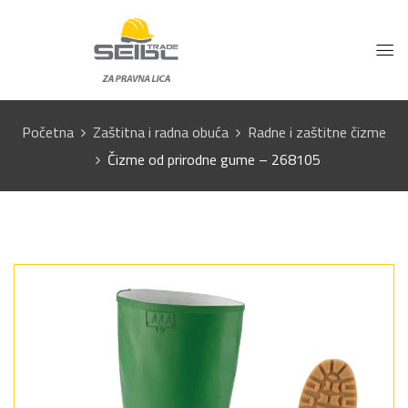
Početna
Zaštitna i radna obuća
Radne i zaštitne čizme
Čizme od prirodne gume – 268105