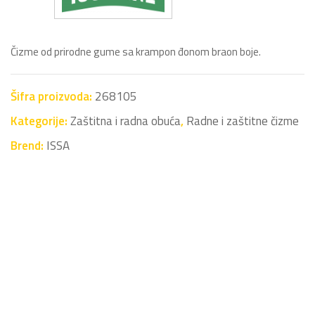
Čizme od prirodne gume sa krampon đonom braon boje.
Šifra proizvoda:
268105
Kategorije:
Zaštitna i radna obuća
,
Radne i zaštitne čizme
Brend:
ISSA