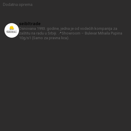
Dodatna oprema
seibltrade
Osnovana 1993. godine, jedna je od vodećih kompanija za
zaštitu na radu u Srbiji.
📍Showroom – Bulevar Mihaila Pupina
10g/s1
(Samo za pravna lica).