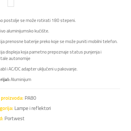
o postolje se može rotirati 180 stepeni.
ljivo aluminijumsko kućište.
ija prenosne baterije preko koje se može puniti mobilni telefon.
ija displeja koja pametno prepoznaje status punjenja i
tale autonomije
abl i AC/DC adapter uključeni u pakovanje.
rijal:
Aluminijum
a proizvoda:
PA80
gorija:
Lampe i reflektori
d:
Portwest