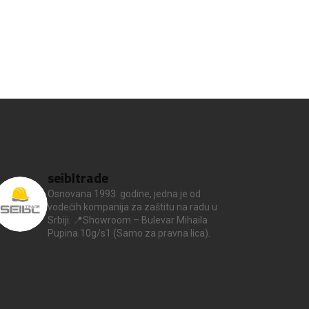
seibltrade
Osnovana 1993. godine, jedna je od
vodećih kompanija za zaštitu na radu u
Srbiji.
📍Showroom – Bulevar Mihaila
Pupina 10g/s1
(Samo za pravna lica).