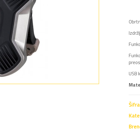
Obrtn
Izdrž
Funkc
Funkc
preos
USB k
Mate
Šifr
Kate
Bren