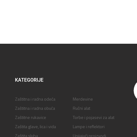
KATEGORIJE
Zaštitna i radna odeća
Merdevine
Zaštitna i radna obuća
Ručni alat
Zaštitne rukavice
Torbe i pojasevi za alat
Zaštita glave, lica i vida
Lampe i reflektori
Zaštita sluha
Upijajući proizvodi