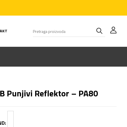
AKT
B Punjivi Reflektor – PA80
ND: