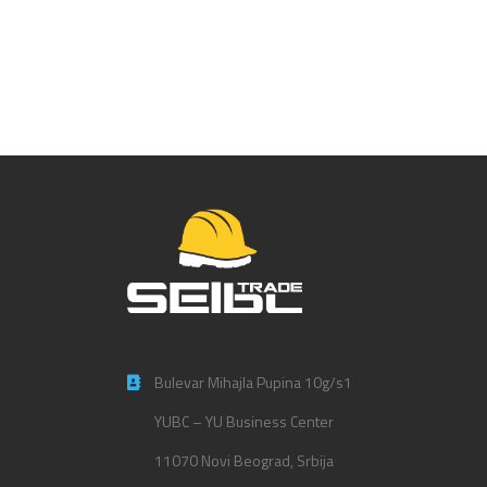
Taskforce Security lampa – PA67
Bulevar Mihajla Pupina 10g/s1
YUBC – YU Business Center
11070 Novi Beograd, Srbija