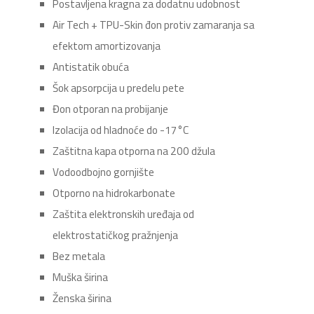
Postavljena kragna za dodatnu udobnost
Air Tech + TPU-Skin đon protiv zamaranja sa
efektom amortizovanja
Antistatik obuća
Šok apsorpcija u predelu pete
Đon otporan na probijanje
Izolacija od hladnoće do -17°C
Zaštitna kapa otporna na 200 džula
Vodoodbojno gornjište
Otporno na hidrokarbonate
Zaštita elektronskih uređaja od
elektrostatičkog pražnjenja
Bez metala
Muška širina
Ženska širina