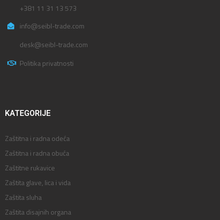
+381 11 31 13 573
info@seibl-trade.com
desk@seibl-trade.com
Politika privatnosti
KATEGORIJE
Zaštitna i radna odeća
Zaštitna i radna obuća
Zaštitne rukavice
Zaštita glave, lica i vida
Zaštita sluha
Zaštita disajnih organa