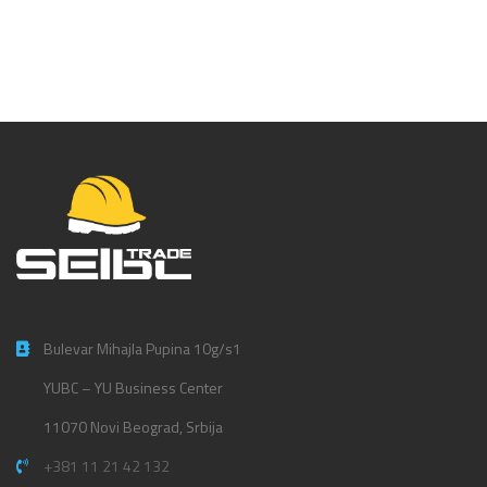
Bulevar Mihajla Pupina 10g/s1
YUBC – YU Business Center
11070 Novi Beograd, Srbija
+381 11 21 42 132