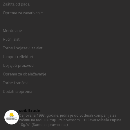
Zaštita od pada
Oprema za zavarivanje
Merdevine
Ručni alat
Torbe i pojasevi za alat
Lampe i reflektori
Upijajući proizvodi
Oprema za obeležavanje
Torbe i rančevi
Dodatna oprema
seibltrade
Osnovana 1993. godine, jedna je od vodećih kompanija za
zaštitu na radu u Srbiji.
📍Showroom – Bulevar Mihaila Pupina
10g/s1
(Samo za pravna lica).