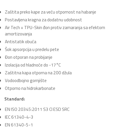
Zaštita preko kape za veću otpornost na habanje
Postavljena kragna za dodatnu udobnost
Air Tech + TPU-Skin đon protiv zamaranja sa efektom
amortizovanja
Antistatik obuća
Šok apsorpcija u predelu pete
Đon otporan na probijanje
Izolacija od hladnoće do -17°C
Zaštitna kapa otporna na 200 džula
Vodoodbojno gornjište
Otporno na hidrokarbonate
Standard:
EN ISO 20345:2011 S3 CI ESD SRC
IEC 61340-4-3
EN 61340-5-1