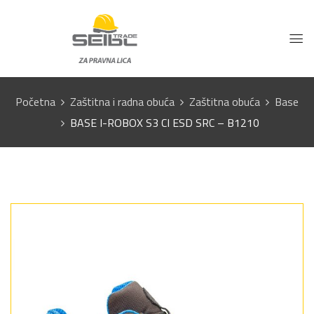
Početna
Zaštitna i radna obuća
Zaštitna obuća
Base
BASE I-ROBOX S3 CI ESD SRC – B1210