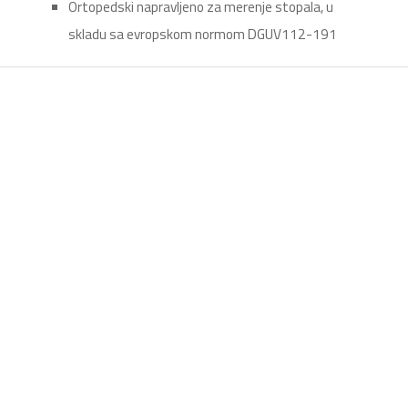
Ortopedski napravljeno za merenje stopala, u
skladu sa evropskom normom DGUV112-191
Patika Barista 01 –
B0134