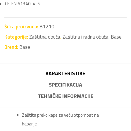
CEI EN 61340-4-5
Šifra proizvoda:
B1210
Kategorije:
Zaštitna obuća
,
Zaštitna i radna obuća
,
Base
Brend:
Base
KARAKTERISTIKE
SPECIFIKACIJA
TEHNIČKE INFORMACIJE
Zaštita preko kape za veću otpornost na
habanje