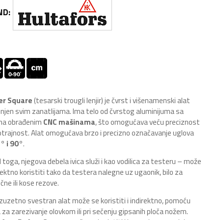
ND:
er Square
(tesarski trougli lenjir) je čvrst i višenamenski alat
jen svim zanatlijama. Ima telo od čvrstog aluminijuma sa
ama obrađenim
CNC mašinama
, što omogućava veću preciznost
otrajnost. Alat omogućava brzo i precizno označavanje uglova
° i 90°
.
 toga, njegova debela ivica služi i kao vodilica za testeru – može
rektno koristiti tako da testera nalegne uz ugaonik, bilo za
čne ili kose rezove.
izuzetno svestran alat može se koristiti i indirektno, pomoću
 za zarezivanje olovkom ili pri sečenju gipsanih ploča nožem.