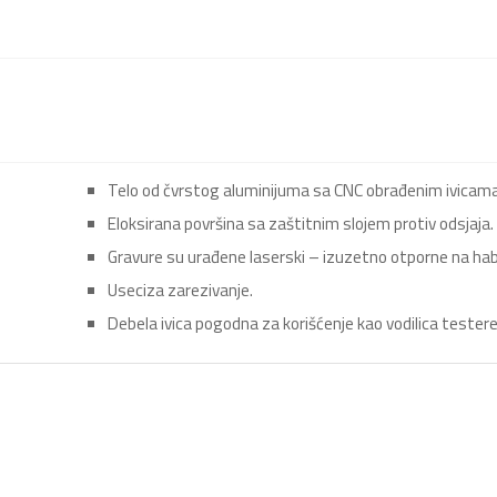
Telo od čvrstog aluminijuma sa CNC obrađenim ivicama
Eloksirana površina sa zaštitnim slojem protiv odsjaja.
Gravure su urađene laserski – izuzetno otporne na habanj
Useciza zarezivanje.
Debela ivica pogodna za korišćenje kao vodilica testere