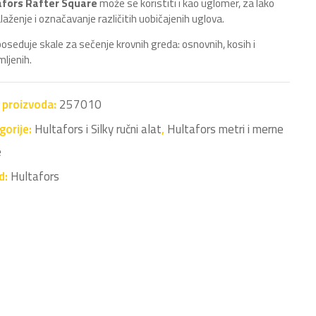
afors Rafter Square
može se koristiti i kao uglomer, za lako
laženje i označavanje različitih uobičajenih uglova.
poseduje skale za sečenje krovnih greda: osnovnih, kosih i
mljenih.
a proizvoda:
257010
gorije:
Hultafors i Silky ručni alat
,
Hultafors metri i merne
e
d:
Hultafors