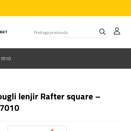
AKT
257010
ougli lenjir Rafter square –
7010