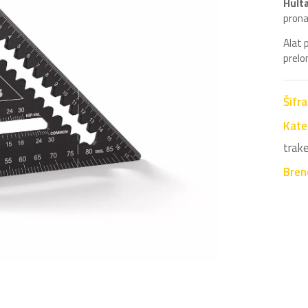
Hult
prona
Alat 
prelo
Šifr
Kate
trak
Bren