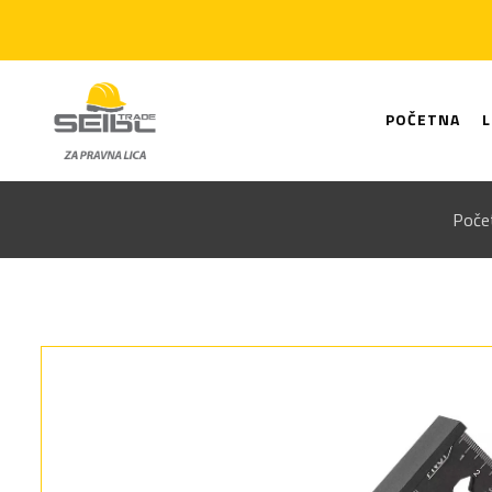
POČETNA
Poče