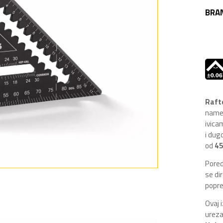
BRA
Raft
namen
ivic
i dug
od
45
Pored
se di
popre
Ovaj 
ureza