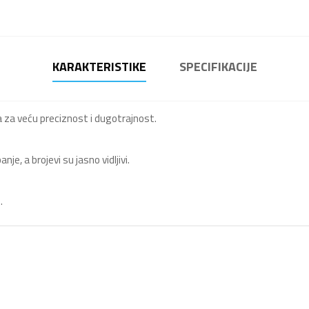
KARAKTERISTIKE
SPECIFIKACIJE
 za veću preciznost i dugotrajnost.
e, a brojevi su jasno vidljivi.
.