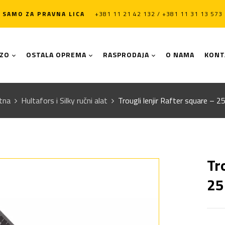
SAMO ZA PRAVNA LICA
+381 11 21 42 132 / +381 11 31 13 573
LZO
OSTALA OPREMA
RASPRODAJA
O NAMA
KONT
tna
Hultafors i Silky ručni alat
Trougli lenjir Rafter square – 
Tr
25