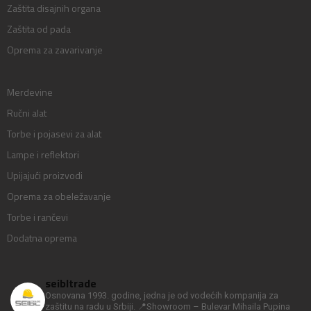
Zaštita disajnih organa
Zaštita od pada
Oprema za zavarivanje
Merdevine
Ručni alat
Torbe i pojasevi za alat
Lampe i reflektori
Upijajući proizvodi
Oprema za obeležavanje
Torbe i rančevi
Dodatna oprema
seibltrade
Osnovana 1993. godine, jedna je od vodećih kompanija za
zaštitu na radu u Srbiji.
📍Showroom – Bulevar Mihaila Pupina