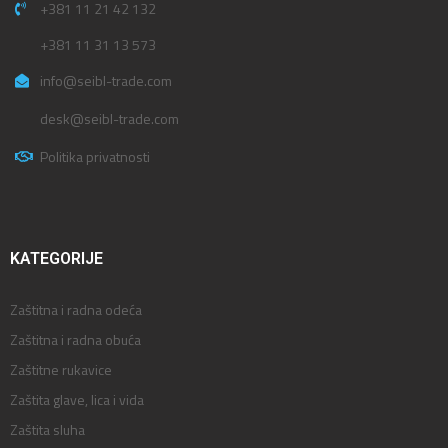
+381 11 21 42 132
+381 11 31 13 573
info@seibl-trade.com
desk@seibl-trade.com
Politika privatnosti
KATEGORIJE
Zaštitna i radna odeća
Zaštitna i radna obuća
Zaštitne rukavice
Zaštita glave, lica i vida
Zaštita sluha