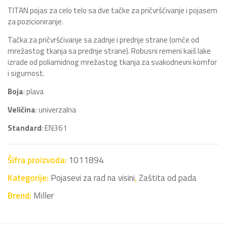
TITAN pojas za celo telo sa dve tačke za pričvršćivanje i pojasem
za pozicioniranje.
Tačka za pričvršćivanje sa zadnje i prednje strane (omče od
mrežastog tkanja sa prednje strane). Robusni remeni kaiš lake
izrade od poliamidnog mrežastog tkanja za svakodnevni komfor
i sigurnost.
Boja
: plava
Veličina
: univerzalna
Standard
: EN361
Šifra proizvoda:
1011894
Kategorije:
Pojasevi za rad na visini
,
Zaštita od pada
Brend:
Miller