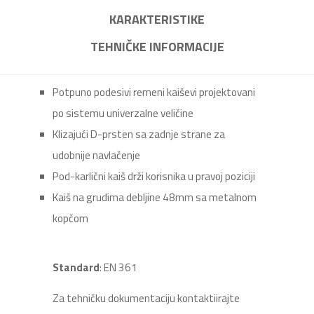
KARAKTERISTIKE
TEHNIČKE INFORMACIJE
Potpuno podesivi remeni kaiševi projektovani
po sistemu univerzalne veličine
Klizajući D-prsten sa zadnje strane za
udobnije navlačenje
Pod-karlični kaiš drži korisnika u pravoj poziciji
Kaiš na grudima debljine 48mm sa metalnom
kopčom
Standard
: EN 361
Za tehničku dokumentaciju kontaktiirajte