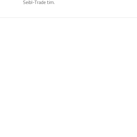
Seibl-Trade tim.
Pojas za sprečavanje
pada, pozicioniranje i
spašavanje na radu –