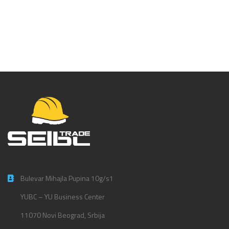
P455 YO
Bulevar Mihajla Pupina 10g/s1
YUBC – YU Business Center
11070 Novi Beograd, Srbija