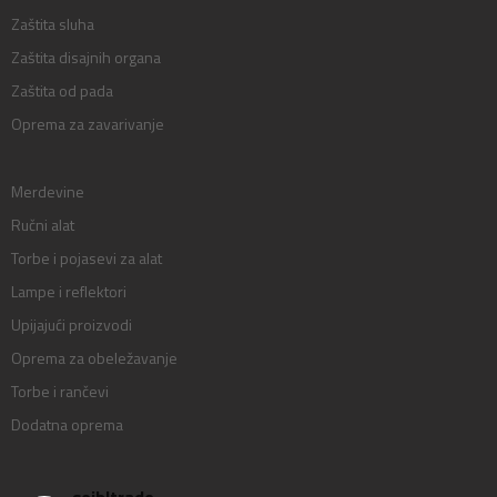
Zaštita sluha
Zaštita disajnih organa
Zaštita od pada
Oprema za zavarivanje
Merdevine
Ručni alat
Torbe i pojasevi za alat
Lampe i reflektori
Upijajući proizvodi
Oprema za obeležavanje
Torbe i rančevi
Dodatna oprema