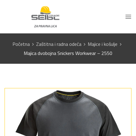
Početna
Zaštitna i radna odeća
Majice i košulje
Majica dvobojna Snickers Workwear – 2550