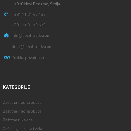
11070 Novi Beograd, Srbija
+381 11 21 42 132
+381 11 31 13 573
info@seibl-trade.com
desk@seibl-trade.com
Politika privatnosti
KATEGORIJE
Zaštitna i radna odeća
Zaštitna i radna obuća
Zaštitne rukavice
Zaštita glave, lica i vida