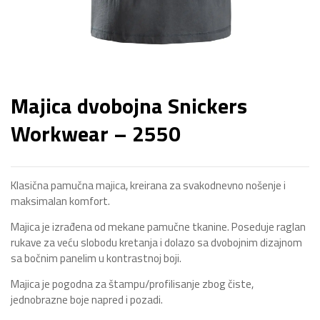
Majica dvobojna Snickers
Workwear – 2550
Klasična pamučna majica, kreirana za svakodnevno nošenje i
maksimalan komfort.
Majica je izrađena od mekane pamučne tkanine. Poseduje raglan
rukave za veću slobodu kretanja i dolazo sa dvobojnim dizajnom
sa bočnim panelim u kontrastnoj boji.
Majica je pogodna za štampu/profilisanje zbog čiste,
jednobrazne boje napred i pozadi.