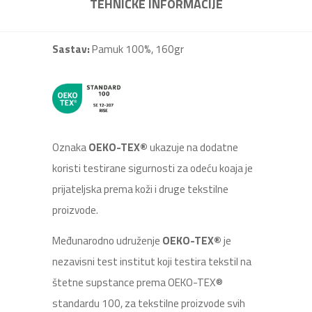
TEHNIČKE INFORMACIJE
Sastav:
Pamuk 100%, 160gr
Oznaka
OEKO-TEX®
ukazuje na dodatne
koristi testirane sigurnosti za odeću koaja je
prijateljska prema koži i druge tekstilne
proizvode.
Međunarodno udruženje
OEKO-TEX®
je
nezavisni test institut koji testira tekstil na
štetne supstance prema OEKO-TEX®
standardu 100, za tekstilne proizvode svih