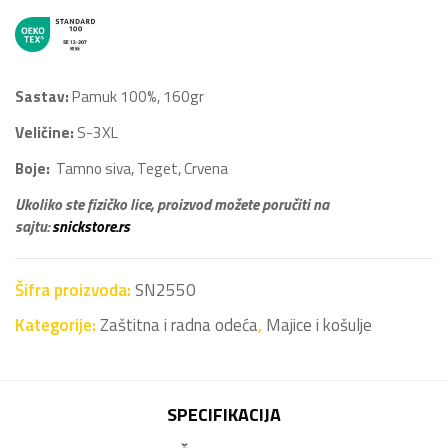
Sastav:
Pamuk 100%, 160gr
Veličine:
S-3XL
Boje:
Tamno siva, Teget, Crvena
Ukoliko ste fizičko lice, proizvod možete poručiti na
sajtu:
snickstore.rs
Šifra proizvoda:
SN2550
Kategorije:
Zaštitna i radna odeća
,
Majice i košulje
SPECIFIKACIJA