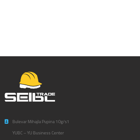
Majica Henley KA3 –
KA370
Bulevar Mihajla Pupina 10g/s1
YUBC – YU Business Center