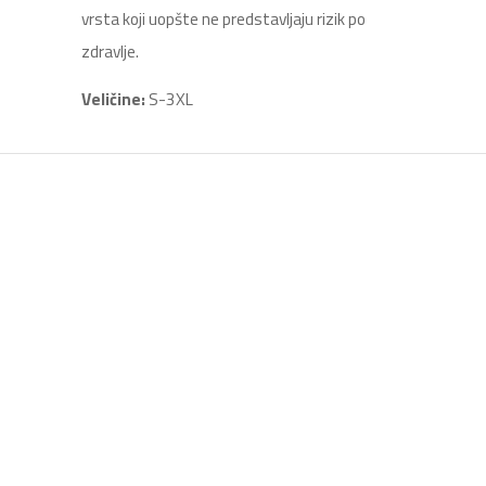
vrsta koji uopšte ne predstavljaju rizik po
zdravlje.
Veličine:
S-3XL