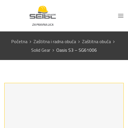
Početna
Zaštitna i radna obuća
Zaštitna obuća
Solid Gear
Oasis S3 – SG61006