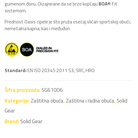
gumenom đonu. Dizajnirane da se brzo kopčaju
BOA®
Fit
sistemom.
Prednost Oasis cipele je što pruža osećaj sličan sportskoj obući;
nemetalna kapna, kao i međuđon
Standard:
EN ISO 20345:2011 S3, SRC, HRO
Šifra proizvoda:
SG61006
Kategorije:
Zaštitna obuća
,
Zaštitna i radna obuća
,
Solid
Gear
Brend:
Solid Gear