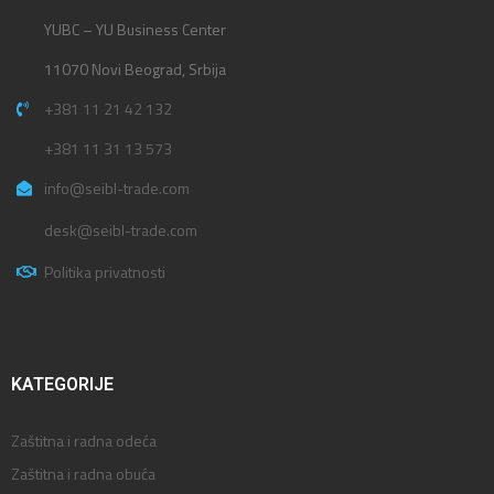
YUBC – YU Business Center
11070 Novi Beograd, Srbija
+381 11 21 42 132
+381 11 31 13 573
info@seibl-trade.com
desk@seibl-trade.com
Politika privatnosti
KATEGORIJE
Zaštitna i radna odeća
Zaštitna i radna obuća