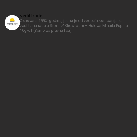
seibltrade
Osnovana 1993. godine, jedna je od vodećih kompanija za
zaštitu na radu u Srbiji.
📍Showroom – Bulevar Mihaila Pupina
10g/s1
(Samo za pravna lica).