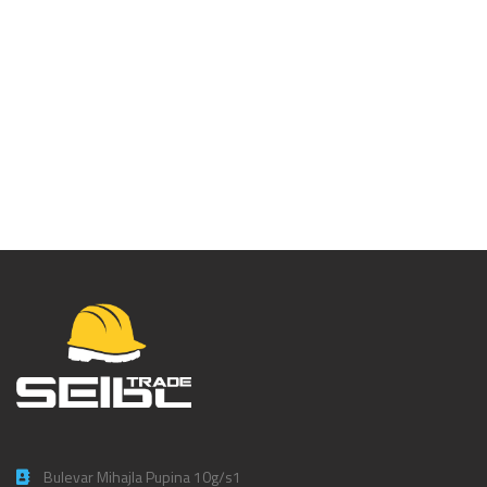
Ion GTX Mid S7L –
SG73105
Bulevar Mihajla Pupina 10g/s1