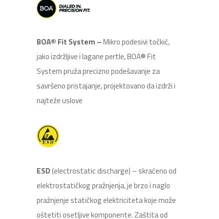
BOA
® Fit System –
Mikro podesivi točkić,
jako izdržljive i lagane pertle, BOA® Fit
System pruža precizno podešavanje za
savršeno pristajanje, projektovano da izdrži i
najteže uslove
ESD
(electrostatic discharge) – skraćeno od
elektrostatičkog pražnjenja, je brzo i naglo
pražnjenje statičkog elektriciteta koje može
oštetiti osetljive komponente. Zaštita od