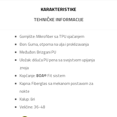
KARAKTERISTIKE
TEHNIČKE INFORMACIJE
Gornjište: Mikrofiber sa TPU ojačanjem
Đon: Guma, otporna na ulja i proklizavanja
Međuđon: Brizgani PU
Uložak: dišuća PU pena sa svojstvom upijanja
znoja
Kopčanje:
BOA®
Fit sistem
Kapna: Fiberglas sa mekanom postavom za
nokte
Kalup: širi
Veličine: 36-48