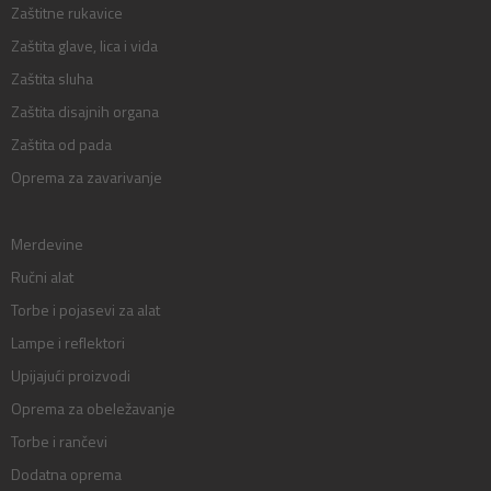
Zaštitne rukavice
Zaštita glave, lica i vida
Zaštita sluha
Zaštita disajnih organa
Zaštita od pada
Oprema za zavarivanje
Merdevine
Ručni alat
Torbe i pojasevi za alat
Lampe i reflektori
Upijajući proizvodi
Oprema za obeležavanje
Torbe i rančevi
Dodatna oprema