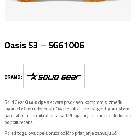
Oasis S3 – SG61006
BRAND:
Solid Gear
Oasis
cipela stvara prvoklasni kompromis između
lagane težine i udobnosti. Ovaj rezultat je postignut gornjištem
napravljenim od mikrofibera sa TPU ojačanjem, kao i međuđonom
od poliuretana.
Pored toga, ova cipela pruža odlično prianjanje zahvaljujući