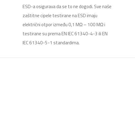
ESD-a osigurava da se to ne dogodi. Sve naše
zaštitne cipele testirane na ESD imaju
električni otpor između 0,1 MΩ – 100 MΩ i
testirane su prema EN IEC 61340-4-3 ili EN
IEC 61340-5-1 standardima.