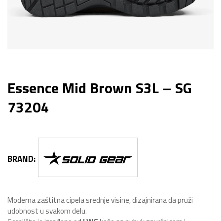
Essence Mid Brown S3L – SG
73204
BRAND:
Moderna zaštitna cipela srednje visine, dizajnirana da pruži
udobnost u svakom delu.