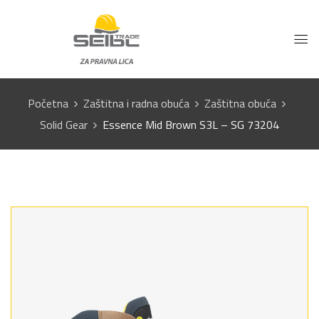
Početna
Zaštitna i radna obuća
Zaštitna obuća
Solid Gear
Essence Mid Brown S3L – SG 73204