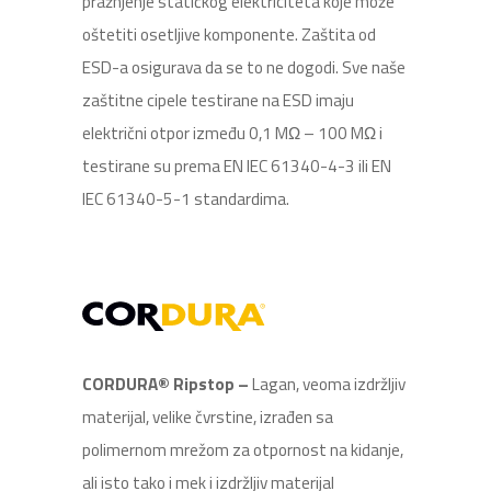
pražnjenje statičkog elektriciteta koje može
oštetiti osetljive komponente. Zaštita od
ESD-a osigurava da se to ne dogodi. Sve naše
zaštitne cipele testirane na ESD imaju
električni otpor između 0,1 MΩ – 100 MΩ i
testirane su prema EN IEC 61340-4-3 ili EN
IEC 61340-5-1 standardima.
CORDURA
®
Ripstop –
Lagan, veoma izdržljiv
materijal, velike čvrstine, izrađen sa
polimernom mrežom za otpornost na kidanje,
ali isto tako i mek i izdržljiv materijal