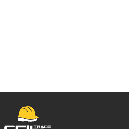
Ion GTX Mid S7L –
SG73105