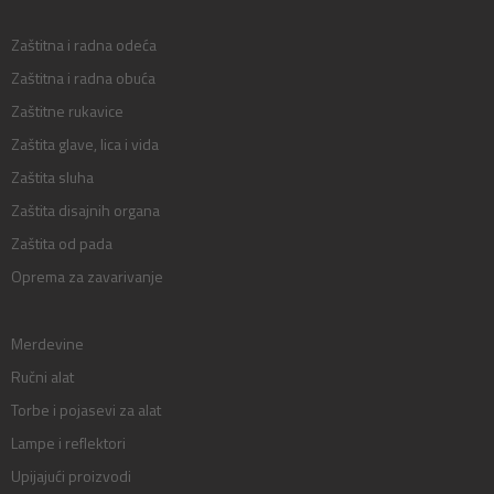
Zaštitna i radna odeća
Zaštitna i radna obuća
Zaštitne rukavice
Zaštita glave, lica i vida
Zaštita sluha
Zaštita disajnih organa
Zaštita od pada
Oprema za zavarivanje
Merdevine
Ručni alat
Torbe i pojasevi za alat
Lampe i reflektori
Upijajući proizvodi