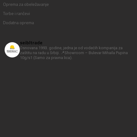
Oprema za obeležavanje
Torbe i rančevi
Dodatna oprema
seibltrade
Osnovana 1993. godine, jedna je od vodećih kompanija za
zaštitu na radu u Srbiji.
📍Showroom – Bulevar Mihaila Pupina
10g/s1
(Samo za pravna lica).