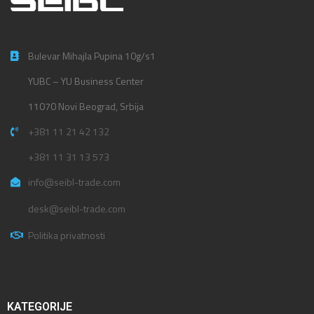
Bulevar Mihajla Pupina 10g/s1
YUBC – YU Business Center
11070 Novi Beograd, Srbija
+381 11 21 42 132
+381 11 31 13 573
info@seibl-trade.com
desk@seibl-trade.com
Politika privatnosti
KATEGORIJE