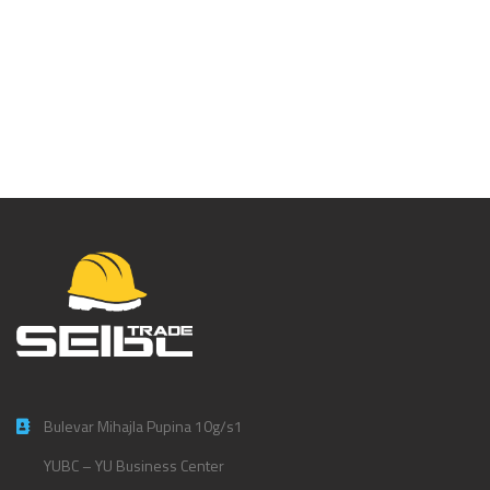
Bermude sa odvojivim
džepovima – DX444
Bulevar Mihajla Pupina 10g/s1
YUBC – YU Business Center