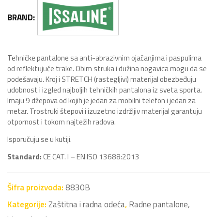
BRAND:
Tehničke pantalone sa anti-abrazivnim ojačanjima i paspulima
od reflektujuće trake. Obim struka i dužina nogavica mogu da se
podešavaju. Kroj i STRETCH (rastegljivi) materijal obezbeđuju
udobnost i izgled najboljih tehničkih pantalona iz sveta sporta.
Imaju 9 džepova od kojih je jedan za mobilni telefon i jedan za
metar. Trostruki štepovi i izuzetno izdržljiv materijal garantuju
otpornost i tokom najtežih radova.
Isporučuju se u kutiji.
Standard:
CE CAT. I – EN ISO 13688:2013
Šifra proizvoda:
8830B
Kategorije:
Zaštitna i radna odeća
,
Radne pantalone,