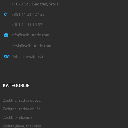
11070 Novi Beograd, Srbija
+381 11 21 42 132
+381 11 31 13 573
info@seibl-trade.com
desk@seibl-trade.com
Politika privatnosti
KATEGORIJE
Zaštitna i radna odeća
Zaštitna i radna obuća
Zaštitne rukavice
Zaštita glave, lica i vida