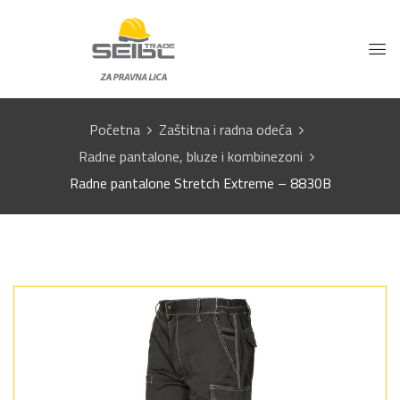
Početna
Zaštitna i radna odeća
Radne pantalone, bluze i kombinezoni
Radne pantalone Stretch Extreme – 8830B