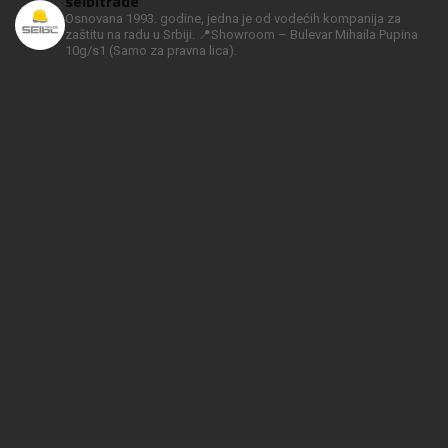
seibltrade
Osnovana 1993. godine, jedna je od vodećih kompanija za
zaštitu na radu u Srbiji.
📍Showroom – Bulevar Mihaila Pupina
10g/s1
(Samo za pravna lica).