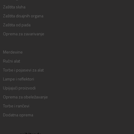
Zaštita sluha
Zaštita disajnih organa
Zaštita od pada
Oprema za zavarivanje
Merdevine
Ručni alat
Torbe i pojasevi za alat
Lampe i reflektori
Upijajući proizvodi
Oprema za obeležavanje
Torbe i rančevi
Dodatna oprema