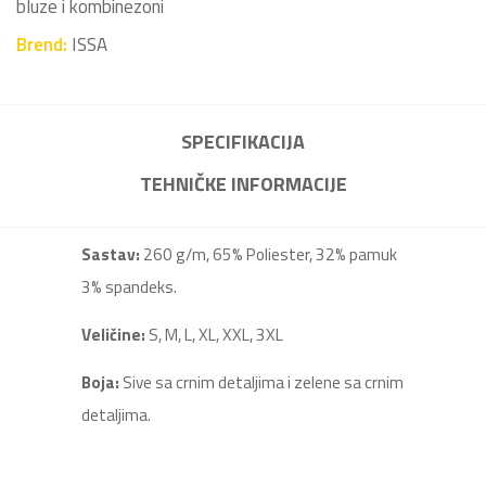
bluze i kombinezoni
Brend:
ISSA
SPECIFIKACIJA
TEHNIČKE INFORMACIJE
Sastav:
260 g/m, 65% Poliester, 32% pamuk
3% spandeks.
Veličine:
S, M, L, XL, XXL, 3XL
Boja:
Sive sa crnim detaljima i zelene sa crnim
detaljima.