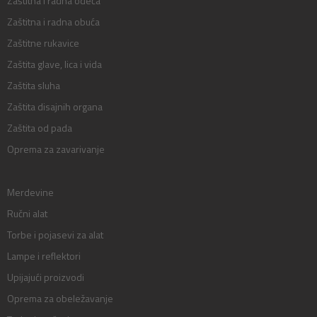
Zaštitna i radna odeća
Zaštitna i radna obuća
Zaštitne rukavice
Zaštita glave, lica i vida
Zaštita sluha
Zaštita disajnih organa
Zaštita od pada
Oprema za zavarivanje
Merdevine
Ručni alat
Torbe i pojasevi za alat
Lampe i reflektori
Upijajući proizvodi
Oprema za obeležavanje