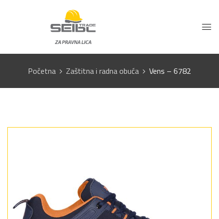
Početna
Zaštitna i radna obuća
Vens – 6782