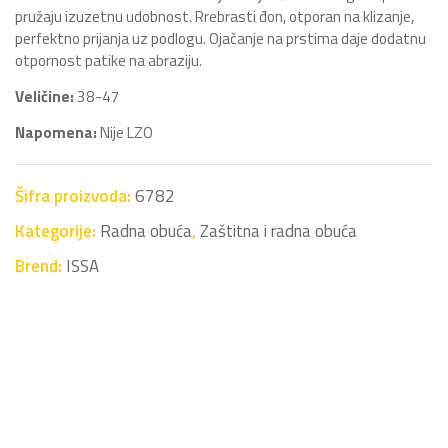
pružaju izuzetnu udobnost. Rrebrasti đon, otporan na klizanje,
perfektno prijanja uz podlogu. Ojačanje na prstima daje dodatnu
otpornost patike na abraziju.
Veličine:
38-47
Napomena:
Nije LZO
Šifra proizvoda:
6782
Kategorije:
Radna obuća
,
Zaštitna i radna obuća
Brend:
ISSA