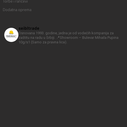
Torbe i rančevi
Dodatna oprema
seibltrade
Osnovana 1993. godine, jedna je od vodećih kompanija za
zaštitu na radu u Srbiji.
📍Showroom – Bulevar Mihaila Pupina
10g/s1
(Samo za pravna lica).