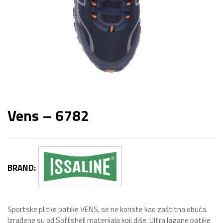
Vens – 6782
BRAND:
Sportske plitke patike VENS, se ne koriste kao zaštitna obuća.
Izrađene su od Softshell materijala koji diše. Ultra lagane patike