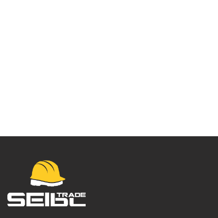
Čarape
Hockey –
01CHOCL