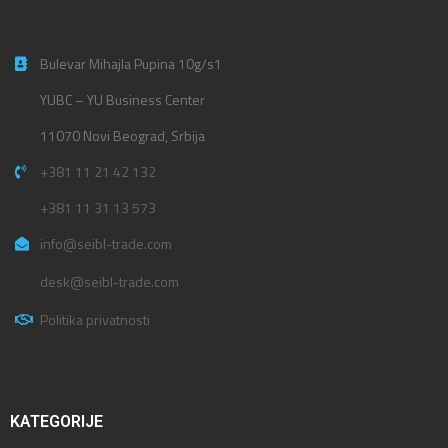
Bulevar Mihajla Pupina 10g/s1
YUBC – YU Business Center
11070 Novi Beograd, Srbija
+381 11 21 42 132
+381 11 31 13 573
info@seibl-trade.com
desk@seibl-trade.com
Politika privatnosti
KATEGORIJE