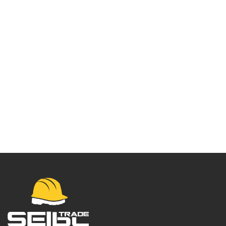
Rukavice CS Nitrile
Cut D21 – A648