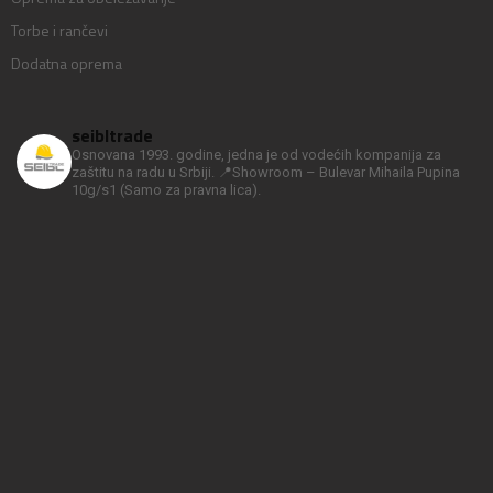
Torbe i rančevi
Dodatna oprema
seibltrade
Osnovana 1993. godine, jedna je od vodećih kompanija za
zaštitu na radu u Srbiji.
📍Showroom – Bulevar Mihaila Pupina
10g/s1
(Samo za pravna lica).