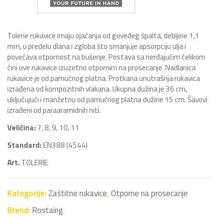
Tolerie rukavice imaju ojačanja od goveđeg špalta, debljine 1,1
mm, u predelu dlana i zgloba što smanjuje apsorpciju ulja i
povećava otpornost na bušenje. Postava sa nerđajućim čelikom
čini ove rukavice izuzetno otpornim na prosecanje. Nadlanica
rukavice je od pamučnog platna. Protkana unutrašnja rukavica
izrađena od kompozitnih vlakana. Ukupna dužina je 36 cm,
uključujući i manžetnu od pamučnog platna dužine 15 cm. Šavovi
izrađeni od paraaramidnih niti.
Veličina:
7, 8, 9, 10, 11
Standard:
EN388 (4544)
Art.
TOLERIE
Kategorije:
Zaštitne rukavice
,
Otporne na prosecanje
Brend:
Rostaing