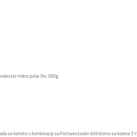
liester mikro polar flis 280g
ada se koriste u kombinaciji sa Portwestovim štitnicima za kolena S