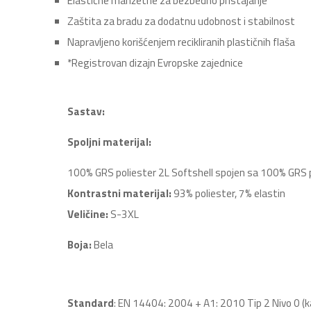
Elastične manžetne za bezbedno pristajanje
Zaštita za bradu za dodatnu udobnost i stabilnost
Napravljeno korišćenjem recikliranih plastičnih flaša
*Registrovan dizajn Evropske zajednice
Sastav:
Spoljni materijal:
100% GRS poliester 2L Softshell spojen sa 100% GRS po
Kontrastni materijal:
93% poliester, 7% elastin
Veličine:
S-3XL
Boja:
Bela
Standard
: EN 14404: 2004 + A1: 2010 Tip 2 Nivo 0 (k