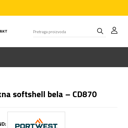
AKT
kna softshell bela – CD870
ND: