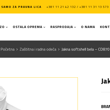
SAMO ZA PRAVNA LICA
+381 11 21 42 132 / +381 11 31 13 573
LZO
OSTALA OPREMA
RASPRODAJA
O NAMA
KONT
Početna
Zaštitna i radna odeća
Jakna softshell bela – CD870
Ja
BRA