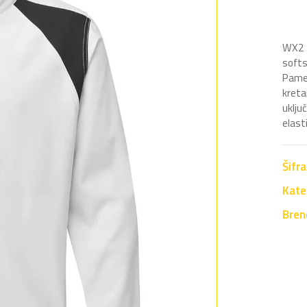
WX2 
softs
Pamet
kret
uklju
elast
Šifr
Kate
Bren