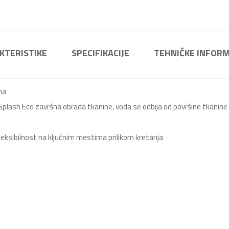
KTERISTIKE
SPECIFIKACIJE
TEHNIČKE INFORM
na
lash Eco završna obrada tkanine, voda se odbija od površine tkanine
 fleksibilnost na ključnim mestima prilikom kretanja