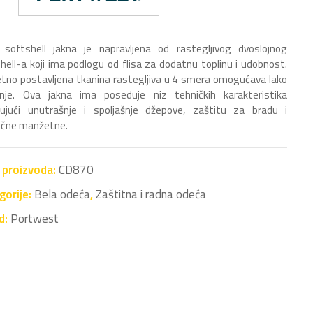
softshell jakna je napravljena od rastegljivog dvoslojnog
hell-a koji ima podlogu od flisa za dodatnu toplinu i udobnost.
no postavljena tkanina rastegljiva u 4 smera omogućava lako
anje. Ova jakna ima poseduje niz tehničkih karakteristika
čujući unutrašnje i spoljašnje džepove, zaštitu za bradu i
ične manžetne.
a proizvoda:
CD870
gorije:
Bela odeća
,
Zaštitna i radna odeća
d:
Portwest