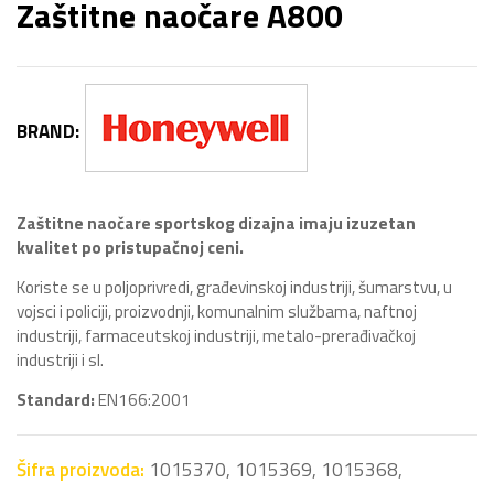
Zaštitne naočare A800
BRAND:
Zaštitne naočare sportskog dizajna imaju izuzetan
kvalitet po pristupačnoj ceni.
Koriste se u poljoprivredi, građevinskoj industriji, šumarstvu, u
vojsci i policiji, proizvodnji, komunalnim službama, naftnoj
industriji, farmaceutskoj industriji, metalo-prerađivačkoj
industriji i sl.
Standard:
EN166:2001
Šifra proizvoda:
1015370, 1015369, 1015368,