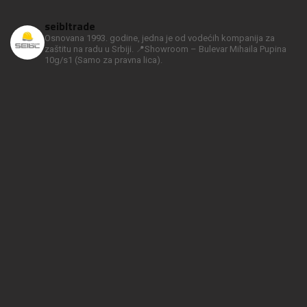
seibltrade
Osnovana 1993. godine, jedna je od vodećih kompanija za
zaštitu na radu u Srbiji.
📍Showroom – Bulevar Mihaila Pupina
10g/s1
(Samo za pravna lica).