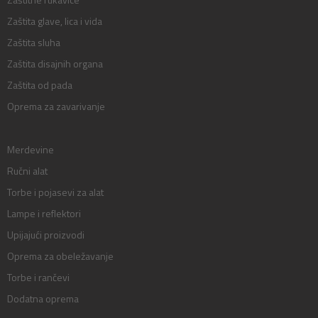
Zaštita glave, lica i vida
Zaštita sluha
Zaštita disajnih organa
Zaštita od pada
Oprema za zavarivanje
Merdevine
Ručni alat
Torbe i pojasevi za alat
Lampe i reflektori
Upijajući proizvodi
Oprema za obeležavanje
Torbe i rančevi
Dodatna oprema