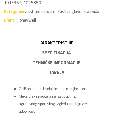
1015367, 1015350
Kategorije:
Zaštitne naočare
,
Zaštita glave, lica i vida
Brend:
Honeywell
KARAKTERISTIKE
SPECIFIKACIJA
TEHNIČKE INFORMACIJE
TABELA
Odlično pasuju i radnicima sa manjim licem.
Meke drške naočara sa jastučićima,
agresivnog sportskog izgleda, pružaju veću
udobnost.