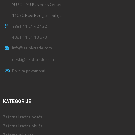
YUBC – YU Business Center
11070 Novi Beograd, Srbija
+381 11 21 42 132
+381 11 31 13 573
info@seibl-trade.com
desk@seibl-trade.com
Politika privatnosti
KATEGORIJE
Zaštitna i radna odeća
Zaštitna i radna obuća
Zaštitne rukavice