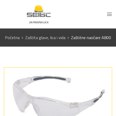
Početna
Zaštita glave, lica i vida
Zaštitne naočare A800