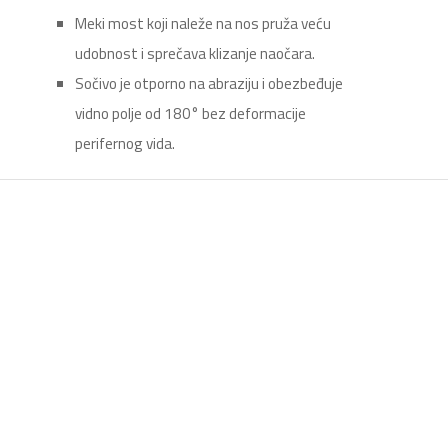
Meki most koji naleže na nos pruža veću
udobnost i sprečava klizanje naočara.
Sočivo je otporno na abraziju i obezbeđuje
vidno polje od 180° bez deformacije
perifernog vida.