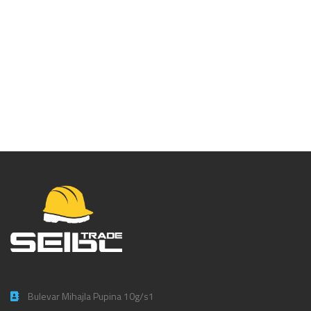
Bump kapa sa kratkim
šiltom – PW89
Bulevar Mihajla Pupina 10g/s1