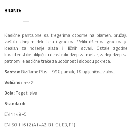
BRAND:
Klasične pantalone sa tregerima otporne na plamen, pružaju
zaštitu donjem delu tela i grudima. Veliki džep na grudima je
idealan za nošenje alata ili ličnih stvari. Ostale zgodne
karakteristike uključuju dvostruki džep za metar, zadnji džep sa
patnom i elastične trake za udobnost i slobodu pokreta.
Sastav:
Bizflame Plus – 99% pamuk, 1% ugljenična vlakna
Veličine:
S-3XL
Boja:
Teget, siva
Standard:
EN 1149 -5
EN ISO 11612 (A1+A2, B1, C1, E3, F1)