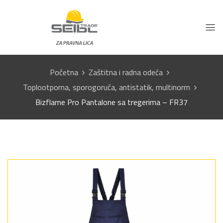
Početna
Zaštitna i radna odeća
Toplootporna, sporogoruća, antistatik, multinorm
Bizflame Pro Pantalone sa tregerima – FR37