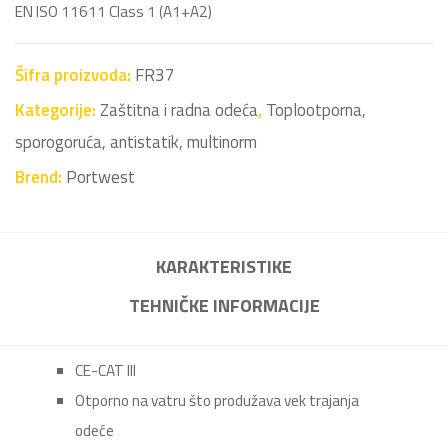
EN ISO 11611 Class 1 (A1+A2)
Šifra proizvoda:
FR37
Kategorije:
Zaštitna i radna odeća
,
Toplootporna,
sporogoruća, antistatik, multinorm
Brend:
Portwest
KARAKTERISTIKE
TEHNIČKE INFORMACIJE
CE-CAT III
Otporno na vatru što produžava vek trajanja
odeće