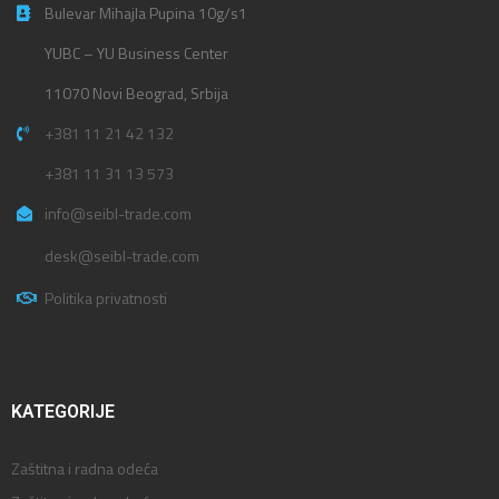
Bulevar Mihajla Pupina 10g/s1
YUBC – YU Business Center
11070 Novi Beograd, Srbija
+381 11 21 42 132
+381 11 31 13 573
info@seibl-trade.com
desk@seibl-trade.com
Politika privatnosti
KATEGORIJE
Zaštitna i radna odeća