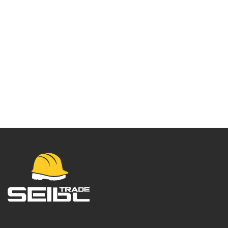
Visokovidljive
modaflame pantalone
– MV46