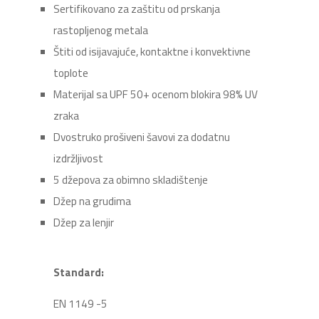
Sertifikovano za zaštitu od prskanja
rastopljenog metala
Štiti od isijavajuće, kontaktne i konvektivne
toplote
Materijal sa UPF 50+ ocenom blokira 98% UV
zraka
Dvostruko prošiveni šavovi za dodatnu
izdržljivost
5 džepova za obimno skladištenje
Džep na grudima
Džep za lenjir
Standard:
EN 1149 -5