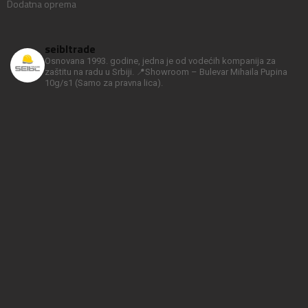
Dodatna oprema
seibltrade
Osnovana 1993. godine, jedna je od vodećih kompanija za
zaštitu na radu u Srbiji.
📍Showroom – Bulevar Mihaila Pupina
10g/s1
(Samo za pravna lica).