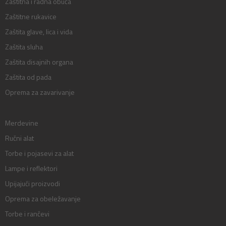
Zaštitna i radna obuća
Zaštitne rukavice
Zaštita glave, lica i vida
Zaštita sluha
Zaštita disajnih organa
Zaštita od pada
Oprema za zavarivanje
Merdevine
Ručni alat
Torbe i pojasevi za alat
Lampe i reflektori
Upijajući proizvodi
Oprema za obeležavanje
Torbe i rančevi