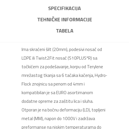
SPECIFIKACIJA
TEHNIČKE INFORMACIJE
TABELA
Ima skraćeni šilt (20mm), podesivi nosač od
LDPE ili Twist2Fit nosač (S10PLUS*R) sa
točkićem za podešavanje, korpu od Terylene
mrežastog tkanja sa 6 tačaka kačenja, Hydro‐
Flock znojnicu sa penom od 4mm i
kompatibilan je sa EURO asortimanom
dodatne opreme za zaštitu lica i sluha.
Otporan je na bočnu deformaciju (LD), topljeni
metal (MM), napon do 1000V i zadržava
preformanse na niskim temperaturama do