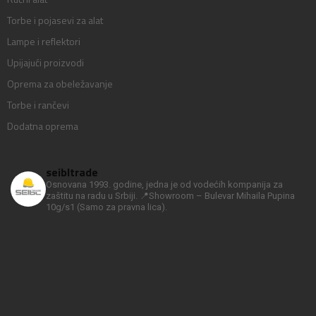
Torbe i pojasevi za alat
Lampe i reflektori
Upijajući proizvodi
Oprema za obeležavanje
Torbe i rančevi
Dodatna oprema
seibltrade
Osnovana 1993. godine, jedna je od vodećih kompanija za
zaštitu na radu u Srbiji.
📍Showroom – Bulevar Mihaila Pupina
10g/s1
(Samo za pravna lica).