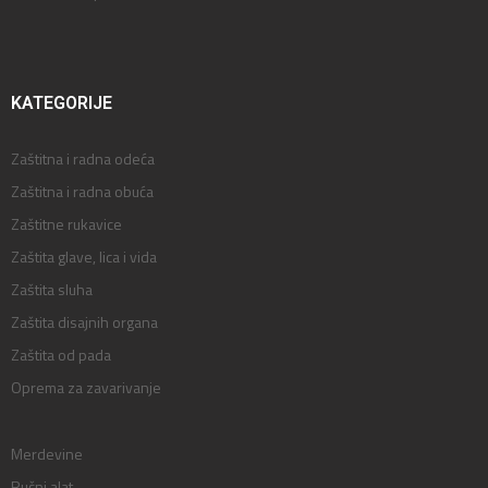
KATEGORIJE
Zaštitna i radna odeća
Zaštitna i radna obuća
Zaštitne rukavice
Zaštita glave, lica i vida
Zaštita sluha
Zaštita disajnih organa
Zaštita od pada
Oprema za zavarivanje
Merdevine
Ručni alat