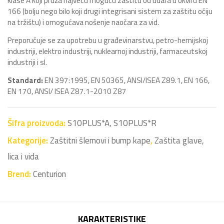
klase A koji pruža najveću moguću zaštitu od udara u okviru EN
166 (bolju nego bilo koji drugi integrisani sistem za zaštitu očiju
na tržištu) i omogućava nošenje naočara za vid.
Preporučuje se za upotrebu u građevinarstvu, petro-hemijskoj
industriji, elektro industriji, nuklearnoj industriji, farmaceutskoj
industriji i sl.
Standard:
EN 397:1995, EN 50365, ANSI/ISEA Z89.1, EN 166,
EN 170, ANSI/ ISEA Z87.1-2010 Z87
Šifra proizvoda:
S10PLUS*A, S10PLUS*R
Kategorije:
Zaštitni šlemovi i bump kape
,
Zaštita glave,
lica i vida
Brend:
Centurion
KARAKTERISTIKE