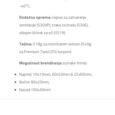
-40°C.
Dodatna oprema:
čepovi za zatvaranje
ventilacije (S30VP), traka za bradu (S30E),
sklopivi štitnik za oči (S579)
Težina:
518g sa montiranim vizirom (549g
sa Premium Twist2Fit korpom)
Mogućnost brendiranja
(oznake firme):
Napred: 70x10mm, 60x50mm ili 25x60mm,
Bočno: 80x20mm,
Nazad:100x30mm