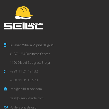
Bulevar Mihajla Pupina 10g/s1
YUBC – YU Business Center
11070 Novi Beograd, Srbija
+381 11 21 42 132
+381 11 31 13 573
info@seibl-trade.com
desk@seibl-trade.com
Politika privatnosti