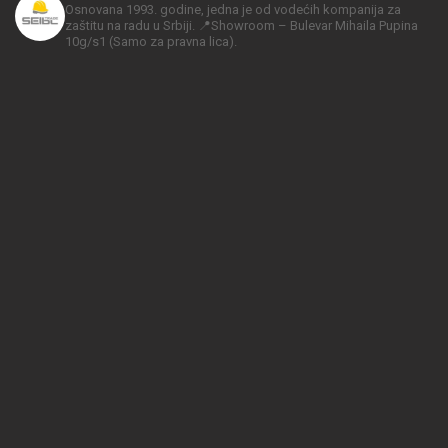
Osnovana 1993. godine, jedna je od vodećih kompanija za
zaštitu na radu u Srbiji.
📍Showroom – Bulevar Mihaila Pupina
10g/s1
(Samo za pravna lica).