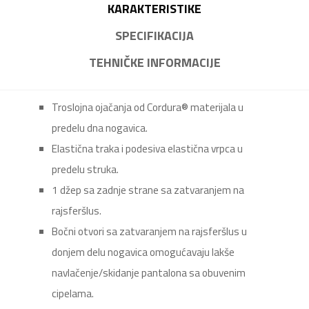
KARAKTERISTIKE
SPECIFIKACIJA
TEHNIČKE INFORMACIJE
Troslojna ojačanja od Cordura® materijala u
predelu dna nogavica.
Elastična traka i podesiva elastična vrpca u
predelu struka.
1 džep sa zadnje strane sa zatvaranjem na
rajsferšlus.
Bočni otvori sa zatvaranjem na rajsferšlus u
donjem delu nogavica omogućavaju lakše
navlačenje/skidanje pantalona sa obuvenim
cipelama.