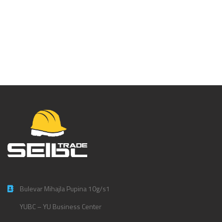
Bermude sa odvojivim
džepovima – DX444
Bulevar Mihajla Pupina 10g/s1
YUBC – YU Business Center