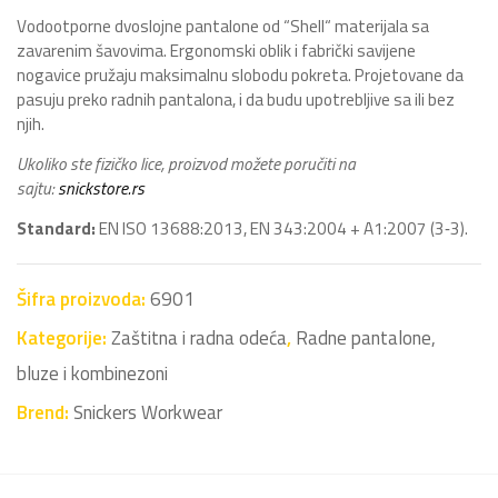
Vodootporne dvoslojne pantalone od “Shell“ materijala sa
zavarenim šavovima. Ergonomski oblik i fabrički savijene
nogavice pružaju maksimalnu slobodu pokreta. Projetovane da
pasuju preko radnih pantalona, i da budu upotrebljive sa ili bez
njih.
Ukoliko ste fizičko lice, proizvod možete poručiti na
sajtu:
snickstore.rs
Standard:
EN ISO 13688:2013, EN 343:2004 + A1:2007 (3‐3).
Šifra proizvoda:
6901
Kategorije:
Zaštitna i radna odeća
,
Radne pantalone,
bluze i kombinezoni
Brend:
Snickers Workwear