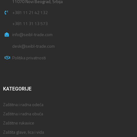
11070 Novi Beograd, Srbija
+381 11 21 42 132
+381 11 31 13 573
info@seibl-trade.com
desk@seibl-trade.com
Politika privatnosti
KATEGORIJE
Zaštitna i radna odeća
Zaštitna i radna obuća
Zaštitne rukavice
Zaštita glave, lica i vida