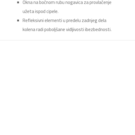
Okna na bočnom rubu nogavica za provlačenje
užeta ispod cipele.
Refleksivni elementi u predelu zadnjeg dela
kolena radi poboljšane vidljivosti ibezbednosti.