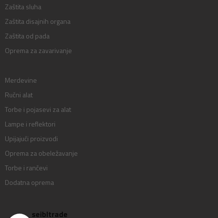
Zaštita sluha
Zaštita disajnih organa
Zaštita od pada
Oprema za zavarivanje
Merdevine
Ručni alat
Torbe i pojasevi za alat
Lampe i reflektori
Upijajući proizvodi
Oprema za obeležavanje
Torbe i rančevi
Dodatna oprema
seibltrade