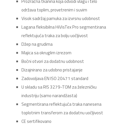
Prozračna tkanina koja odvodi vlagu i telo
održava toplim, provetrenim i suvim
Visok sadržaj pamuka za izvrsnu udobnost
Lagana fleksibilna HiVisTex Pro segmentirana
reflektujuća traka za bolju uočljivost
Džep na grudima
Majica sa okruglim izrezom
Bočni otvori za dodatnu udobnost
Dizajnirano za udobno pristajanje
Zadovoljava EN ISO 20471 standard
U skladu sa RIS 3279-TOM za železničku
industriju (samo narandžasta)
Segmentirana reflektujuća traka nanesena
toplotnim transferom za dodatnu uočljivost
CE sertifikovano