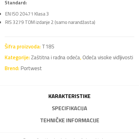
Standard:
EN ISO 20471 Klasa 3
RIS 3279 TOM izdanje 2 (samo narandžasta)
Šifra proizvoda:
T185
Kategorije:
Zaštitna i radna odeća
,
Odeća visoke vidljivosti
Brend:
Portwest
KARAKTERISTIKE
SPECIFIKACIJA
TEHNIČKE INFORMACIJE