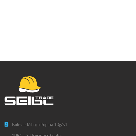
Portwest Hi-Vis
prsluk – C474
Bulevar Mihajla Pupina 10g/s1
YUBC – YU Business Center