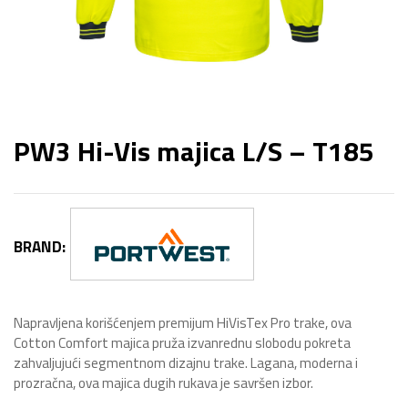
PW3 Hi-Vis majica L/S – T185
BRAND:
Napravljena korišćenjem premijum HiVisTex Pro trake, ova
Cotton Comfort majica pruža izvanrednu slobodu pokreta
zahvaljujući segmentnom dizajnu trake. Lagana, moderna i
prozračna, ova majica dugih rukava je savršen izbor.