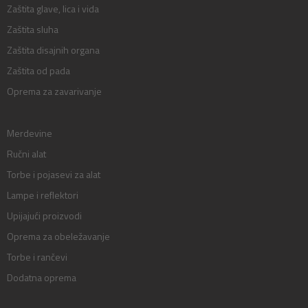
Zaštita glave, lica i vida
Zaštita sluha
Zaštita disajnih organa
Zaštita od pada
Oprema za zavarivanje
Merdevine
Ručni alat
Torbe i pojasevi za alat
Lampe i reflektori
Upijajući proizvodi
Oprema za obeležavanje
Torbe i rančevi
Dodatna oprema