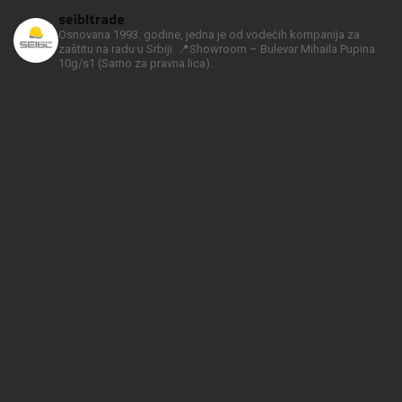
seibltrade
Osnovana 1993. godine, jedna je od vodećih kompanija za
zaštitu na radu u Srbiji.
📍Showroom – Bulevar Mihaila Pupina
10g/s1
(Samo za pravna lica).