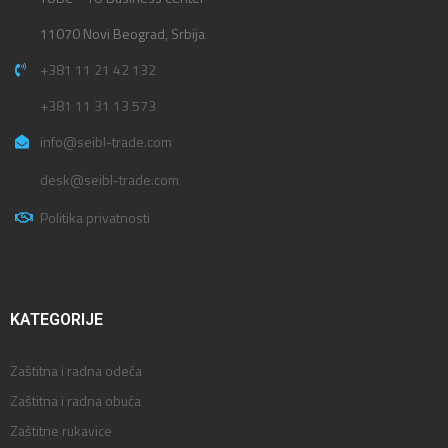
11070 Novi Beograd, Srbija
+381 11 21 42 132
+381 11 31 13 573
info@seibl-trade.com
desk@seibl-trade.com
Politika privatnosti
KATEGORIJE
Zaštitna i radna odeća
Zaštitna i radna obuća
Zaštitne rukavice