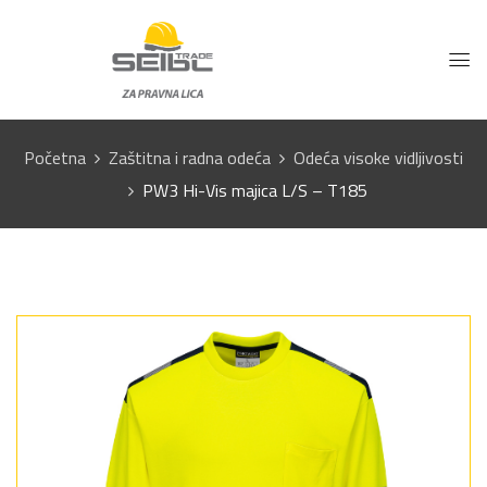
Početna
Zaštitna i radna odeća
Odeća visoke vidljivosti
PW3 Hi-Vis majica L/S – T185