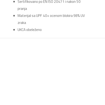
Sertifikovano po EN ISO 20471 i nakon 50
pranja
Materijal sa UPF 40+ ocenom blokira 98% UV
zraka
UKCA obeleženo