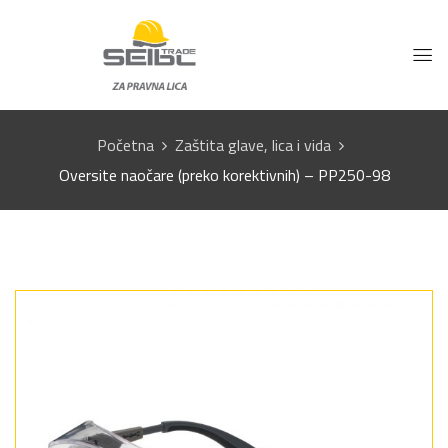
Početna
Zaštita glave, lica i vida
Oversite naočare (preko korektivnih) – PP250-98