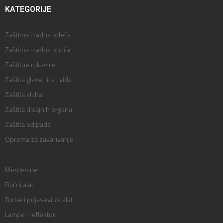
KATEGORIJE
Zaštitna i radna odeća
Zaštitna i radna obuća
Zaštitne rukavice
Zaštita glave, lica i vida
Zaštita sluha
Zaštita disajnih organa
Zaštita od pada
Oprema za zavarivanje
Merdevine
Ručni alat
Torbe i pojasevi za alat
Lampe i reflektori