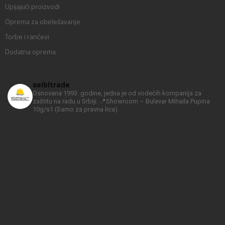
Upijajući proizvodi
Oprema za obeležavanje
Torbe i rančevi
Dodatna oprema
seibltrade
Osnovana 1993. godine, jedna je od vodećih kompanija za
zaštitu na radu u Srbiji.
📍Showroom – Bulevar Mihaila Pupina
10g/s1
(Samo za pravna lica).