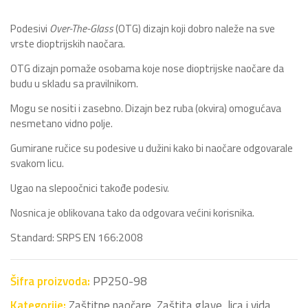
Podesivi
Over-The-Glass
(OTG) dizajn koji dobro naleže na sve
vrste dioptrijskih naočara.
OTG dizajn pomaže osobama koje nose dioptrijske naočare da
budu u skladu sa pravilnikom.
Mogu se nositi i zasebno. Dizajn bez ruba (okvira) omogućava
nesmetano vidno polje.
Gumirane ručice su podesive u dužini kako bi naočare odgovarale
svakom licu.
Ugao na slepoočnici takođe podesiv.
Nosnica je oblikovana tako da odgovara većini korisnika.
Standard: SRPS EN 166:2008
Šifra proizvoda:
PP250-98
Kategorije:
Zaštitne naočare
,
Zaštita glave, lica i vida