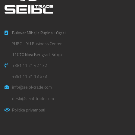
Bulevar Mihajla Pupina 10g/s1
YUBC – YU Business Center
11070 Novi Beograd, Srbija
+381 11 21 42 132
+381 11 31 13 573
info@seibl-trade.com
desk@seibl-trade.com
Politika privatnosti