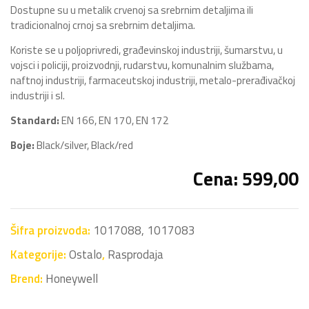
Dostupne su u metalik crvenoj sa srebrnim detaljima ili
tradicionalnoj crnoj sa srebrnim detaljima.
Koriste se u poljoprivredi, građevinskoj industriji, šumarstvu, u
vojsci i policiji, proizvodnji, rudarstvu, komunalnim službama,
naftnoj industriji, farmaceutskoj industriji, metalo-prerađivačkoj
industriji i sl.
Standard:
EN 166, EN 170, EN 172
Boje:
Black/silver, Black/red
Cena: 599,00
Šifra proizvoda:
1017088, 1017083
Kategorije:
Ostalo
,
Rasprodaja
Brend:
Honeywell