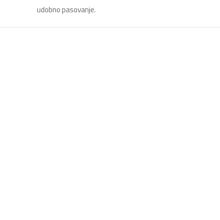
udobno pasovanje.
Bump kapa sa kratkim
šiltom – PW89