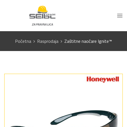
Početna
Rasprodaja
Zaštitne naočare Ignite™