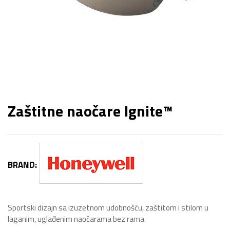
Zaštitne naočare Ignite™
BRAND:
Sportski dizajn sa izuzetnom udobnošću, zaštitom i stilom u
laganim, uglađenim naočarama bez rama.