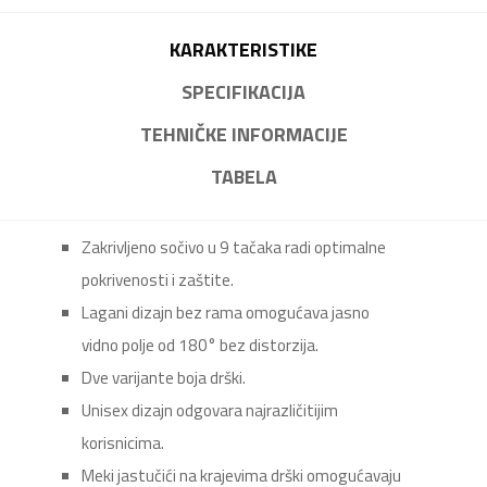
KARAKTERISTIKE
SPECIFIKACIJA
TEHNIČKE INFORMACIJE
TABELA
Zakrivljeno sočivo u 9 tačaka radi optimalne
pokrivenosti i zaštite.
Lagani dizajn bez rama omogućava jasno
vidno polje od 180° bez distorzija.
Dve varijante boja drški.
Unisex dizajn odgovara najrazličitijim
korisnicima.
Meki jastučići na krajevima drški omogućavaju