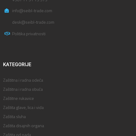
info@seibl-trade.com
desk@seibl-trade.com
Politika privatnosti
KATEGORIJE
Zaštitna i radna odeća
Zaštitna i radna obuća
Zaštitne rukavice
Zaštita glave, lica i vida
Zaštita sluha
Zaštita disajnih organa
Zaštita od pada