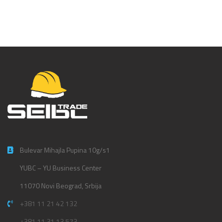
Bulevar Mihajla Pupina 10g/s1
YUBC – YU Business Center
11070 Novi Beograd, Srbija
+381 11 21 42 132
+381 11 31 13 573