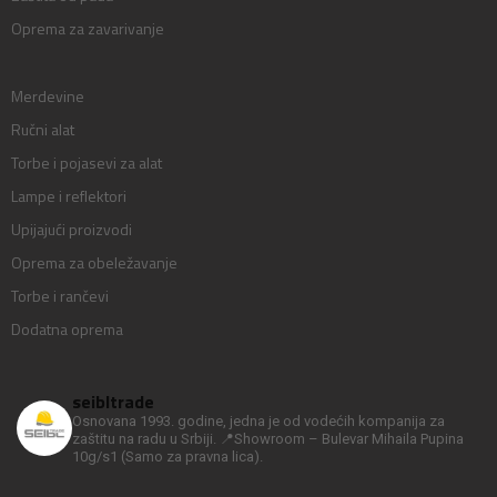
Oprema za zavarivanje
Merdevine
Ručni alat
Torbe i pojasevi za alat
Lampe i reflektori
Upijajući proizvodi
Oprema za obeležavanje
Torbe i rančevi
Dodatna oprema
seibltrade
Osnovana 1993. godine, jedna je od vodećih kompanija za
zaštitu na radu u Srbiji.
📍Showroom – Bulevar Mihaila Pupina
10g/s1
(Samo za pravna lica).