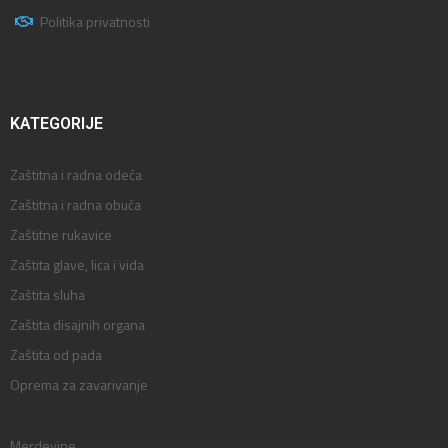
Politika privatnosti
KATEGORIJE
Zaštitna i radna odeća
Zaštitna i radna obuća
Zaštitne rukavice
Zaštita glave, lica i vida
Zaštita sluha
Zaštita disajnih organa
Zaštita od pada
Oprema za zavarivanje
Merdevine