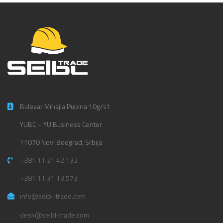
Bulevar Mihajla Pupina 10g/s1
YUBC – YU Business Center
11070 Novi Beograd, Srbija
+381 11 21 42 132
+381 11 31 13 573
info@seibl-trade.com
desk@seibl-trade.com