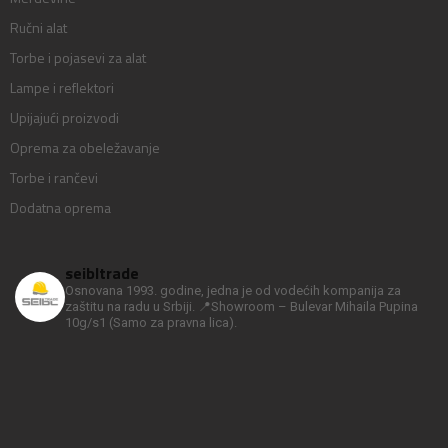
Ručni alat
Torbe i pojasevi za alat
Lampe i reflektori
Upijajući proizvodi
Oprema za obeležavanje
Torbe i rančevi
Dodatna oprema
seibltrade
Osnovana 1993. godine, jedna je od vodećih kompanija za
zaštitu na radu u Srbiji.
📍Showroom – Bulevar Mihaila Pupina
10g/s1
(Samo za pravna lica).