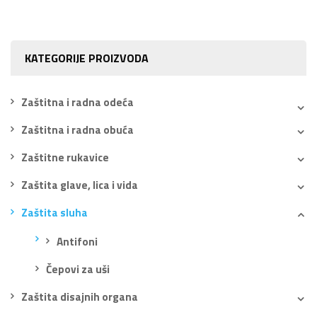
KATEGORIJE PROIZVODA
Zaštitna i radna odeća
Zaštitna i radna obuća
Zaštitne rukavice
Zaštita glave, lica i vida
Zaštita sluha
Antifoni
Čepovi za uši
Zaštita disajnih organa