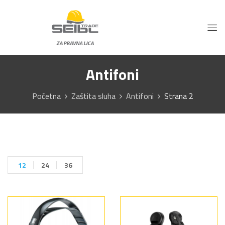
Antifoni
Početna
Zaštita sluha
Antifoni
Strana 2
12
24
36