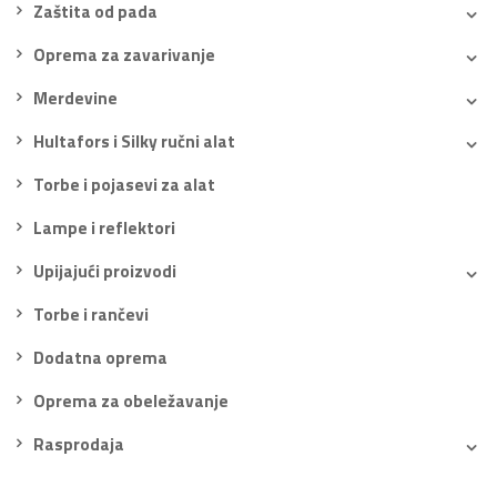
Zaštita od pada
Oprema za zavarivanje
Merdevine
Hultafors i Silky ručni alat
Torbe i pojasevi za alat
Lampe i reflektori
Upijajući proizvodi
Torbe i rančevi
Dodatna oprema
Oprema za obeležavanje
Rasprodaja