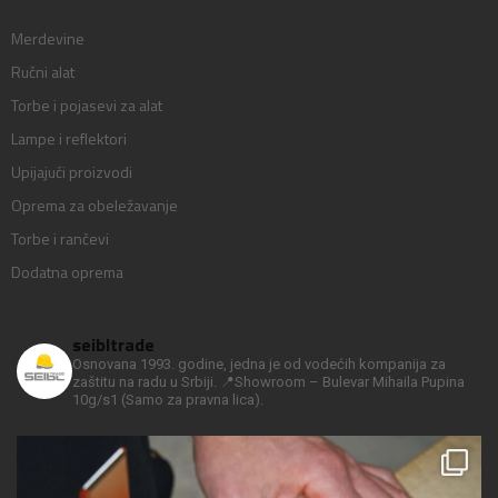
Merdevine
Ručni alat
Torbe i pojasevi za alat
Lampe i reflektori
Upijajući proizvodi
Oprema za obeležavanje
Torbe i rančevi
Dodatna oprema
seibltrade
Osnovana 1993. godine, jedna je od vodećih kompanija za
zaštitu na radu u Srbiji.
📍Showroom – Bulevar Mihaila Pupina
10g/s1
(Samo za pravna lica).