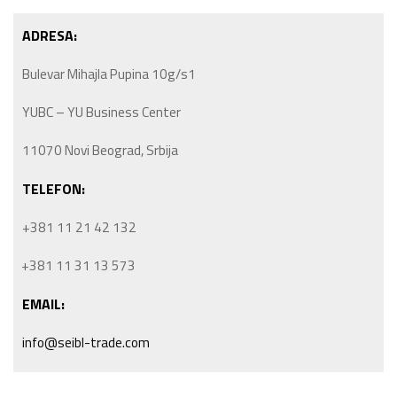
ADRESA:
Bulevar Mihajla Pupina 10g/s1
YUBC – YU Business Center
11070 Novi Beograd, Srbija
TELEFON:
+381 11 21 42 132
+381 11 31 13 573
EMAIL:
info@seibl-trade.com