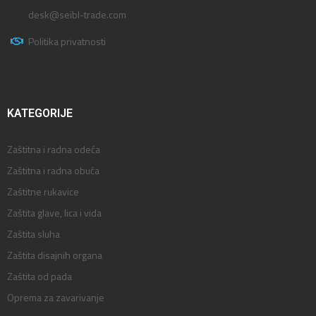
desk@seibl-trade.com
Politika privatnosti
KATEGORIJE
Zaštitna i radna odeća
Zaštitna i radna obuća
Zaštitne rukavice
Zaštita glave, lica i vida
Zaštita sluha
Zaštita disajnih organa
Zaštita od pada
Oprema za zavarivanje