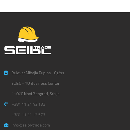
Bulevar Mihajla Pupina 10g/s1
YUBC – YU Business Center
11070 Novi Beograd, Srbija
+381 11 21 42 132
+381 11 31 13 573
info@seibl-trade.com