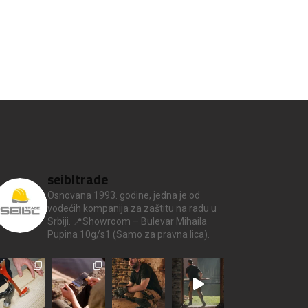
seibltrade
Osnovana 1993. godine, jedna je od
vodećih kompanija za zaštitu na radu u
Srbiji.
📍Showroom – Bulevar Mihaila
Pupina 10g/s1
(Samo za pravna lica).