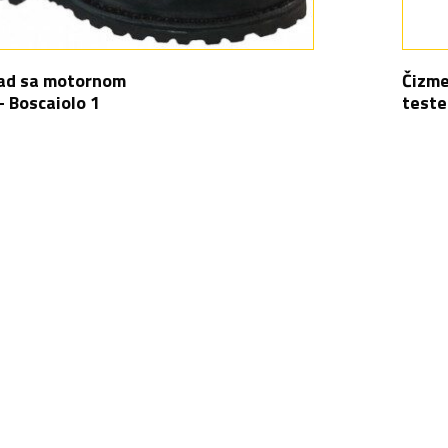
rad sa motornom
Čizme
 Boscaiolo 1
teste