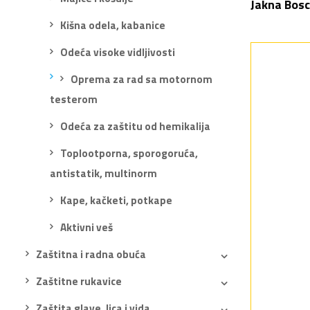
Jakna Bosc
Kišna odela, kabanice
Odeća visoke vidljivosti
Oprema za rad sa motornom
testerom
Odeća za zaštitu od hemikalija
Toplootporna, sporogoruća,
antistatik, multinorm
Kape, kačketi, potkape
Aktivni veš
Zaštitna i radna obuća
Zaštitne rukavice
Zaštita glave, lica i vida