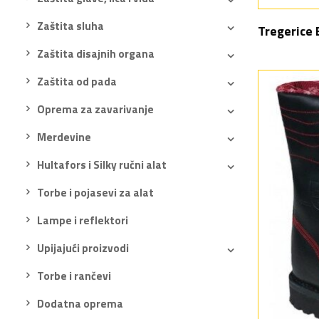
Zaštita sluha
Tregerice 
Zaštita disajnih organa
Zaštita od pada
Oprema za zavarivanje
Merdevine
Hultafors i Silky ručni alat
Torbe i pojasevi za alat
Lampe i reflektori
Upijajući proizvodi
Torbe i rančevi
Dodatna oprema