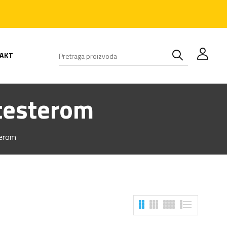
AKT
testerom
terom