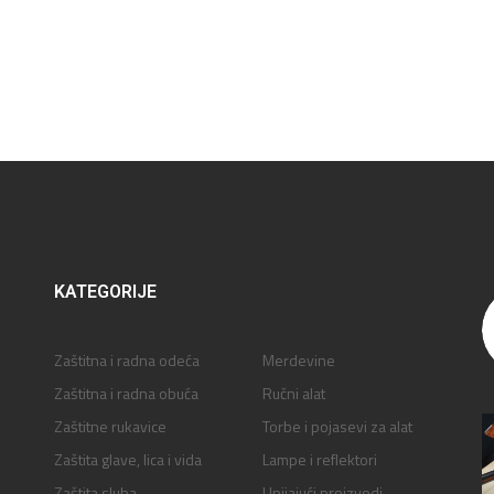
KATEGORIJE
Zaštitna i radna odeća
Merdevine
Zaštitna i radna obuća
Ručni alat
Zaštitne rukavice
Torbe i pojasevi za alat
Zaštita glave, lica i vida
Lampe i reflektori
Zaštita sluha
Upijajući proizvodi