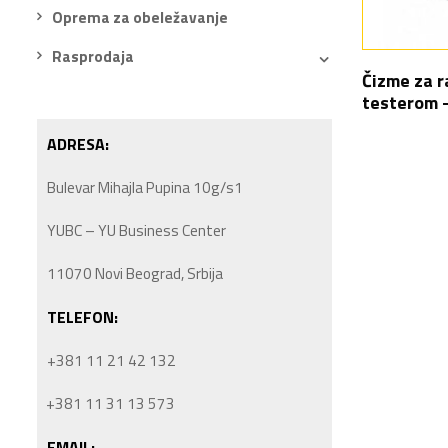
Oprema za obeležavanje
Rasprodaja
Čizme za 
testerom –
ADRESA:
Bulevar Mihajla Pupina 10g/s1
YUBC – YU Business Center
11070 Novi Beograd, Srbija
TELEFON:
+381 11 21 42 132
+381 11 31 13 573
EMAIL: