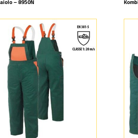
aiolo – 8950N
Kombi