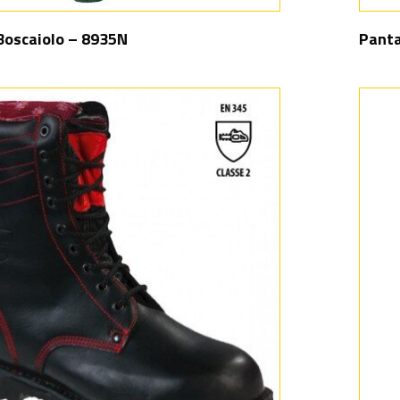
Boscaiolo – 8935N
Panta