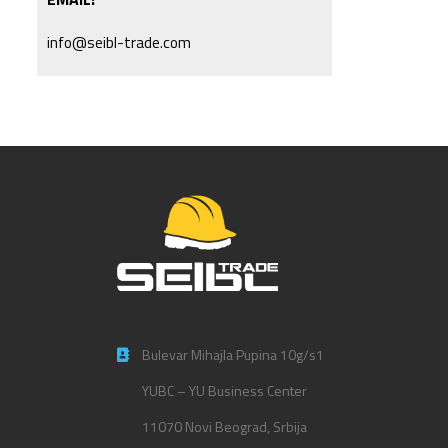
info@seibl-trade.com
Bulevar Mihajla Pupina 10g/s1
YUBC – YU Business Center
11070 Novi Beograd, Srbija