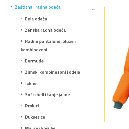
Zaštitna i radna odeća
Bela odeća
Ženska radna odeća
Radne pantalone, bluze i
kombinezoni
Bermude
Zimski kombinezoni i odela
Jakne
Softshell i tanje jakne
Prsluci
Dukserice
Majice i košulje