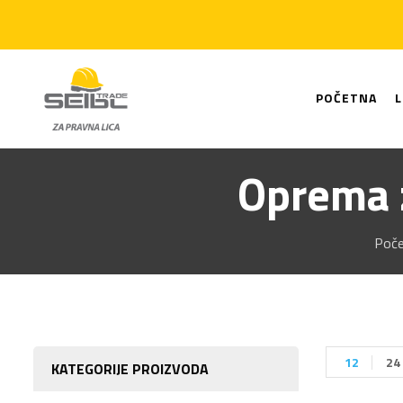
POČETNA
Oprema 
Poč
12
24
KATEGORIJE PROIZVODA