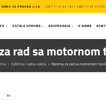
SAMO ZA PRAVNA LICA
+381 11 21 42 132 / +381 11 31 13 573
LZO
OSTALA OPREMA
RASPRODAJA
O NAMA
KONT
za rad sa motornom 
etna
Zaštitna i radna odeća
Oprema za rad sa motornom tes
36