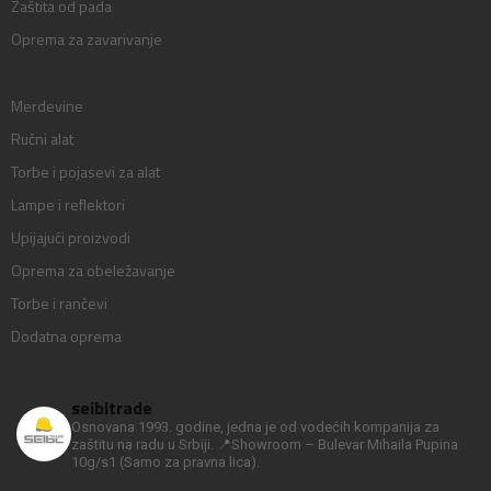
Zaštita od pada
Oprema za zavarivanje
Merdevine
Ručni alat
Torbe i pojasevi za alat
Lampe i reflektori
Upijajući proizvodi
Oprema za obeležavanje
Torbe i rančevi
Dodatna oprema
seibltrade
Osnovana 1993. godine, jedna je od vodećih kompanija za
zaštitu na radu u Srbiji.
📍Showroom – Bulevar Mihaila Pupina
10g/s1
(Samo za pravna lica).