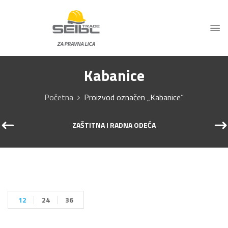
Kabanice
Početna
Proizvod označen „Kabanice“
ZAŠTITNA I RADNA ODEĆA
12
24
36