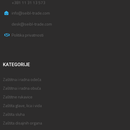
+381 11 31 13 573
info@seibl-trade.com
desk@seibl-trade.com
Politika privatnosti
KATEGORIJE
Zaštitna i radna odeća
Zaštitna i radna obuća
Zaštitne rukavice
Zaštita glave, lica i vida
Zaštita sluha
Zaštita disajnih organa