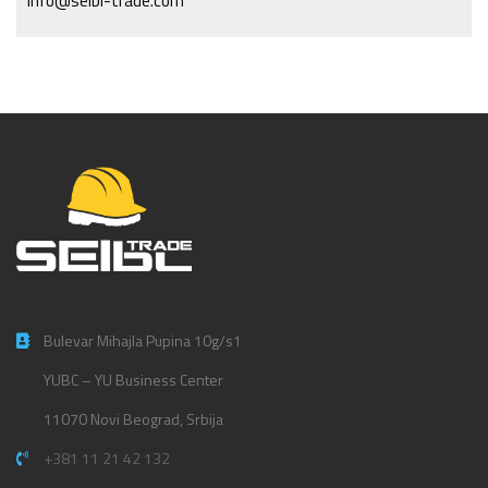
info@seibl-trade.com
Bulevar Mihajla Pupina 10g/s1
YUBC – YU Business Center
11070 Novi Beograd, Srbija
+381 11 21 42 132