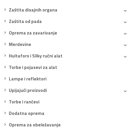
Zaštita disajnih organa
Zaštita od pada
Oprema za zavarivanje
Merdevine
Hultafors i Silky ručni alat
Torbe i pojasevi za alat
Lampe i reflektori
Upijajući proizvodi
Torbe i rančevi
Dodatna oprema
Oprema za obeležavanje