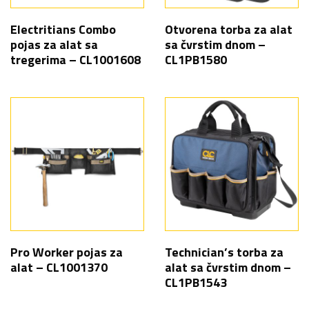
Electritians Combo
Otvorena torba za alat
pojas za alat sa
sa čvrstim dnom –
tregerima – CL1001608
CL1PB1580
Pro Worker pojas za
Technician’s torba za
alat – CL1001370
alat sa čvrstim dnom –
CL1PB1543