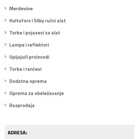
Merdevine
Hultafors i Silky ručni alat
Torbe i pojasevi za alat
Lampe i reflektori
Upijajući proizvodi
Torbe i rančevi
Dodatna oprema
Oprema za obeležavanje
Rasprodaja
ADRESA: