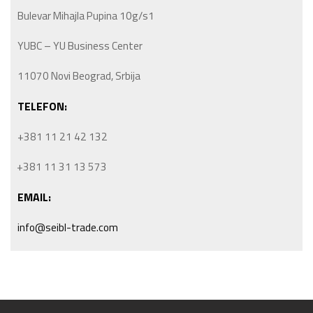
Bulevar Mihajla Pupina 10g/s1
YUBC – YU Business Center
11070 Novi Beograd, Srbija
TELEFON:
+381 11 21 42 132
+381 11 31 13 573
EMAIL:
info@seibl-trade.com