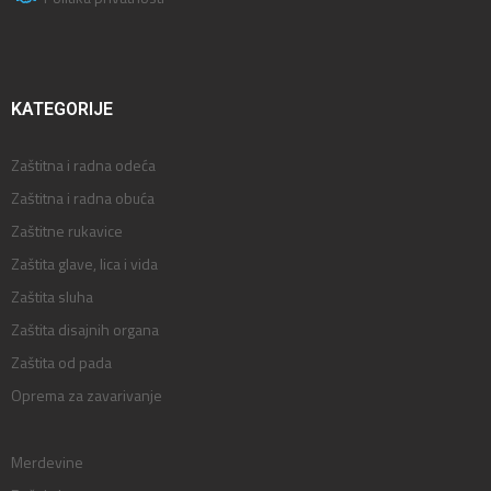
KATEGORIJE
Zaštitna i radna odeća
Zaštitna i radna obuća
Zaštitne rukavice
Zaštita glave, lica i vida
Zaštita sluha
Zaštita disajnih organa
Zaštita od pada
Oprema za zavarivanje
Merdevine