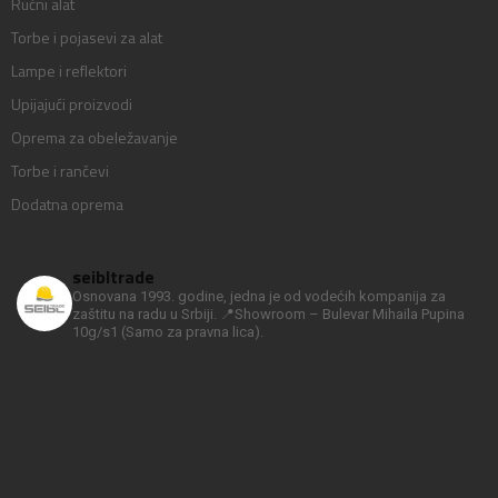
Ručni alat
Torbe i pojasevi za alat
Lampe i reflektori
Upijajući proizvodi
Oprema za obeležavanje
Torbe i rančevi
Dodatna oprema
seibltrade
Osnovana 1993. godine, jedna je od vodećih kompanija za
zaštitu na radu u Srbiji.
📍Showroom – Bulevar Mihaila Pupina
10g/s1
(Samo za pravna lica).