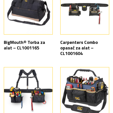
BigMouth® Torba za
Carpenters Combo
alat – CL1001165
opasač za alat –
CL1001604