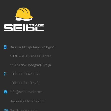
Bulevar Mihajla Pupina 10g/s1
YUBC – YU Business Center
11070 Novi Beograd, Srbija
+381 11 21 42 132
+381 11 31 13 573
info@seibl-trade.com
desk@seibl-trade.com
Politika privatnosti