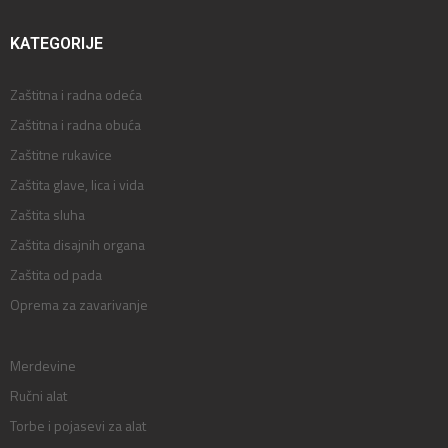
KATEGORIJE
Zaštitna i radna odeća
Zaštitna i radna obuća
Zaštitne rukavice
Zaštita glave, lica i vida
Zaštita sluha
Zaštita disajnih organa
Zaštita od pada
Oprema za zavarivanje
Merdevine
Ručni alat
Torbe i pojasevi za alat