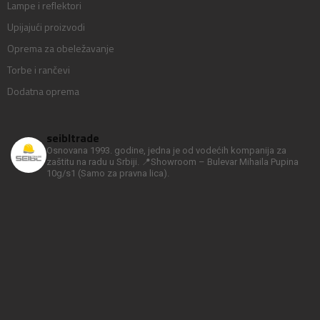
Lampe i reflektori
Upijajući proizvodi
Oprema za obeležavanje
Torbe i rančevi
Dodatna oprema
seibltrade
Osnovana 1993. godine, jedna je od vodećih kompanija za
zaštitu na radu u Srbiji.
📍Showroom – Bulevar Mihaila Pupina
10g/s1
(Samo za pravna lica).