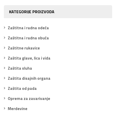
KATEGORIJE PROIZVODA
Zaštitna i radna odeća
Zaštitna i radna obuća
Zaštitne rukavice
Zaštita glave, lica i vida
Zaštita sluha
Zaštita disajnih organa
Zaštita od pada
Oprema za zavarivanje
Merdevine