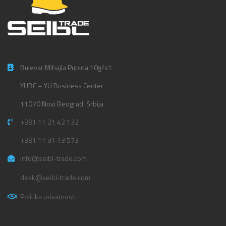
Bulevar Mihajla Pupina 10g/s1
YUBC – YU Business Center
11070 Novi Beograd, Srbija
+381 11 21 42 132
+381 11 31 13 573
info@seibl-trade.com
desk@seibl-trade.com
Politika privatnosti