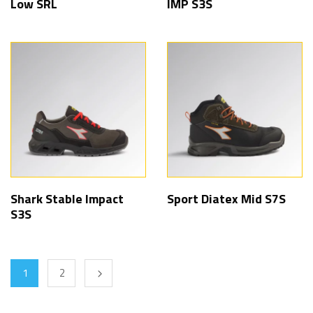
Low SRL
IMP S3S
Shark Stable Impact
Sport Diatex Mid S7S
S3S
1
2