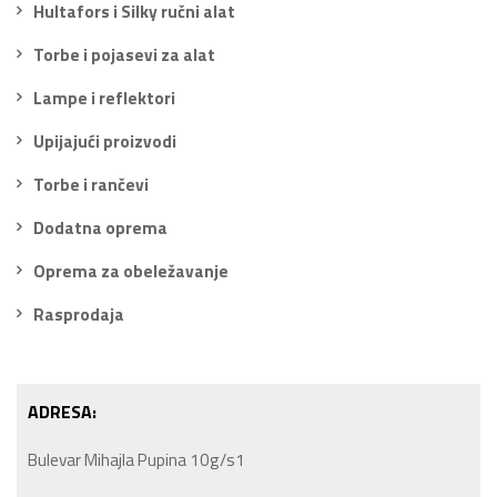
Hultafors i Silky ručni alat
Torbe i pojasevi za alat
Lampe i reflektori
Upijajući proizvodi
Torbe i rančevi
Dodatna oprema
Oprema za obeležavanje
Rasprodaja
ADRESA:
Bulevar Mihajla Pupina 10g/s1