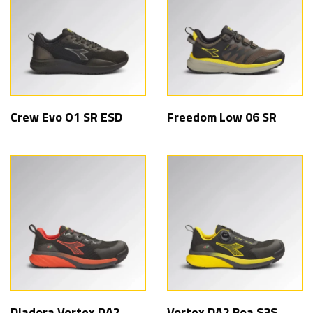
Crew Evo O1 SR ESD
Freedom Low 06 SR
Diadora Vortex DA2
Vortex DA2 Boa S3S