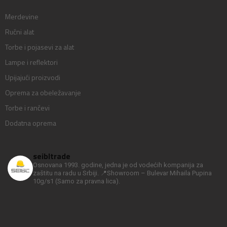
Merdevine
Ručni alat
Torbe i pojasevi za alat
Lampe i reflektori
Upijajući proizvodi
Oprema za obeležavanje
Torbe i rančevi
Dodatna oprema
seibltrade
Osnovana 1993. godine, jedna je od vodećih kompanija za
zaštitu na radu u Srbiji.
📍Showroom – Bulevar Mihaila Pupina
10g/s1
(Samo za pravna lica).