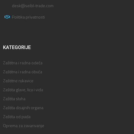
desk@seibl-trade.com
Politika privatnosti
KATEGORIJE
Zaštitna i radna odeća
Zaštitna i radna obuća
Zaštitne rukavice
Zaštita glave, lica i vida
Zaštita sluha
Zaštita disajnih organa
Zaštita od pada
Oprema za zavarivanje