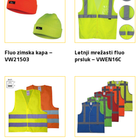
Fluo zimska kapa –
Letnji mrežasti fluo
VW21503
prsluk – VWEN16C