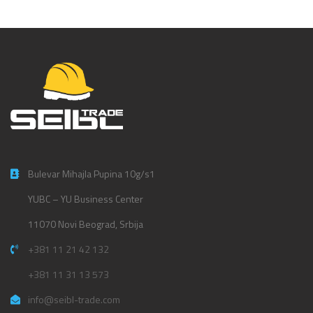
Bulevar Mihajla Pupina 10g/s1
YUBC – YU Business Center
11070 Novi Beograd, Srbija
+381 11 21 42 132
+381 11 31 13 573
info@seibl-trade.com