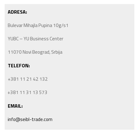
ADRESA:
Bulevar Mihajla Pupina 10g/s1
YUBC – YU Business Center
11070 Novi Beograd, Srbija
TELEFON:
+381 11 21 42 132
+381 11 31 13 573
EMAIL:
info@seibl-trade.com