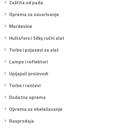
Zaštita od pada
Oprema za zavarivanje
Merdevine
Hultafors i Silky ručni alat
Torbe i pojasevi za alat
Lampe i reflektori
Upijajući proizvodi
Torbe i rančevi
Dodatna oprema
Oprema za obeležavanje
Rasprodaja