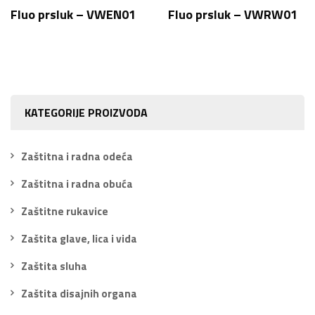
Fluo prsluk – VWEN01
Fluo prsluk – VWRW01
KATEGORIJE PROIZVODA
Zaštitna i radna odeća
Zaštitna i radna obuća
Zaštitne rukavice
Zaštita glave, lica i vida
Zaštita sluha
Zaštita disajnih organa