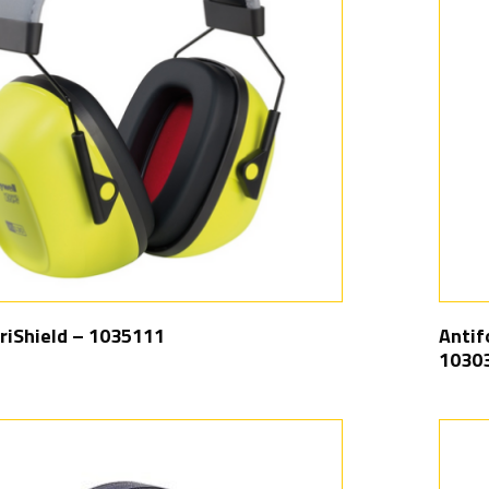
riShield – 1035111
Antif
1030