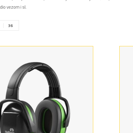
dio vezom i sl.
36