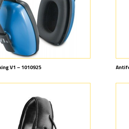
king V1 – 1010925
Antif