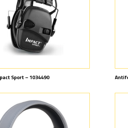
mpact Sport – 1034490
Antif