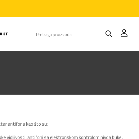
AKT
ktar antifona kao što su:
isoke vidljivosti, antifoni sa elektronskom kontrolom nivoa buke,