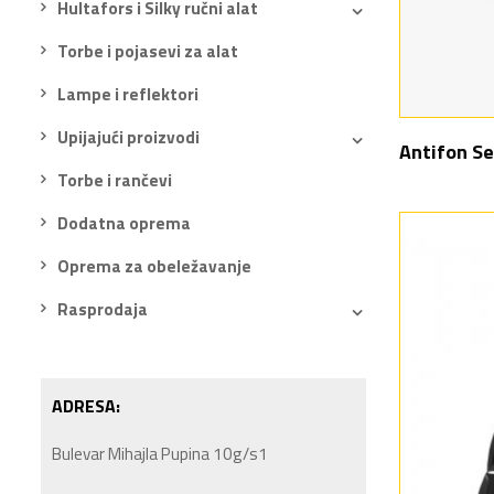
Hultafors i Silky ručni alat
Torbe i pojasevi za alat
Lampe i reflektori
Upijajući proizvodi
Antifon Se
Torbe i rančevi
Dodatna oprema
Oprema za obeležavanje
Rasprodaja
ADRESA:
Bulevar Mihajla Pupina 10g/s1