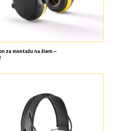
on za montažu na šlem –
2