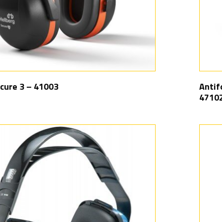
cure 3 – 41003
Antif
4710