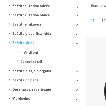
antifoni sa ra
Zaštitna i radna odeća
Zaštitna i radna obuća
12
24
Zaštitne rukavice
Zaštita glave, lica i vida
Zaštita sluha
Antifoni
Čepovi za uši
Zaštita disajnih organa
Zaštita od pada
Oprema za zavarivanje
Merdevine