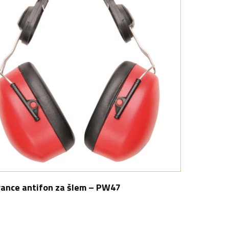
ance antifon za šlem – PW47