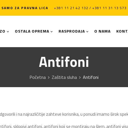
SAMO ZA PRAVNA LICA
+381 11 21 42 132 / +381 11 31 13 573
LZO
OSTALA OPREMA
RASPRODAJA
O NAMA
KONT
Antifoni
Početna
Zaštita sluha
Antifoni
govorili i na najrazličitije zahteve korisnika, u ponudi imamo širok spe
tifoni, sklopivi antifoni, antifoni koji se montiraju na šlem, antifoni v