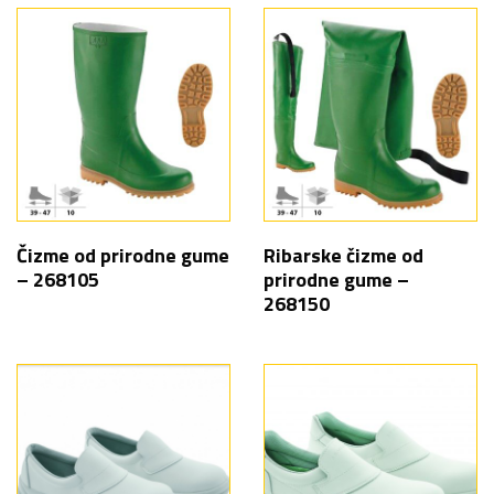
Čizme od prirodne gume
Ribarske čizme od
– 268105
prirodne gume –
268150