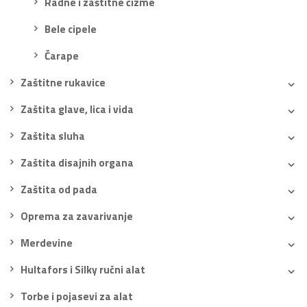
Radne i zaštitne čizme
Bele cipele
Čarape
Zaštitne rukavice
Zaštita glave, lica i vida
Zaštita sluha
Zaštita disajnih organa
Zaštita od pada
Oprema za zavarivanje
Merdevine
Hultafors i Silky ručni alat
Torbe i pojasevi za alat