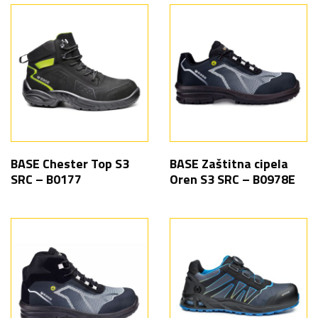
BASE Chester Top S3
BASE Zaštitna cipela
SRC – B0177
Oren S3 SRC – B0978E