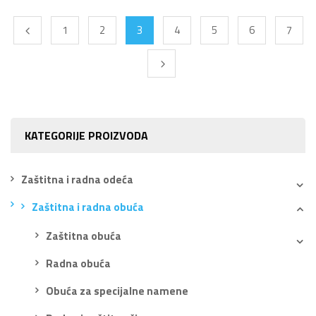
1
2
3
4
5
6
7
KATEGORIJE PROIZVODA
Zaštitna i radna odeća
Zaštitna i radna obuća
Zaštitna obuća
Radna obuća
Obuća za specijalne namene