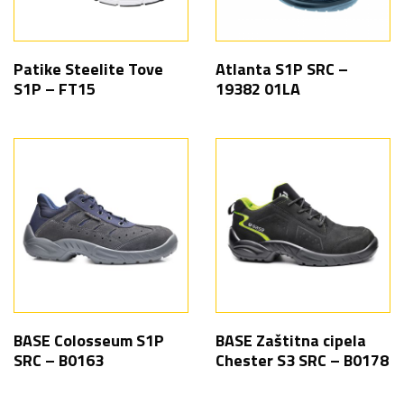
Patike Steelite Tove
Atlanta S1P SRC –
S1P – FT15
19382 01LA
BASE Colosseum S1P
BASE Zaštitna cipela
SRC – B0163
Chester S3 SRC – B0178