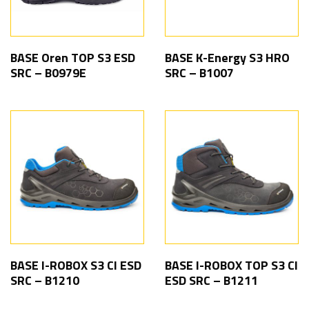
BASE Oren TOP S3 ESD
BASE K-Energy S3 HRO
SRC – B0979E
SRC – B1007
BASE I-ROBOX S3 CI ESD
BASE I-ROBOX TOP S3 CI
SRC – B1210
ESD SRC – B1211