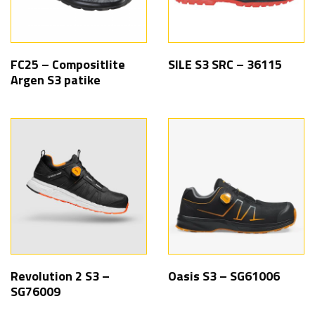
FC25 – Compositlite
SILE S3 SRC – 36115
Argen S3 patike
Revolution 2 S3 –
Oasis S3 – SG61006
SG76009