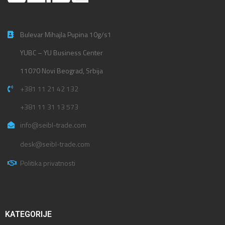
Bulevar Mihajla Pupina 10g/s1
YUBC – YU Business Center
11070 Novi Beograd, Srbija
+381 11 21 42 132
+381 11 31 13 573
info@seibl-trade.com
desk@seibl-trade.com
Politika privatnosti
KATEGORIJE