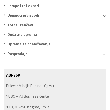
Lampe i reflektori
Upijajući proizvodi
Torbe i rančevi
Dodatna oprema
Oprema za obeležavanje
Rasprodaja
ADRESA:
Bulevar Mihajla Pupina 10g/s1
YUBC – YU Business Center
11070 Novi Beograd, Srbija