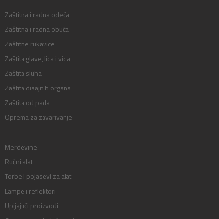
Zaštitna i radna odeća
Zaštitna i radna obuća
Zaštitne rukavice
Zaštita glave, lica i vida
Zaštita sluha
Zaštita disajnih organa
Zaštita od pada
Oprema za zavarivanje
Merdevine
Ručni alat
Torbe i pojasevi za alat
Lampe i reflektori
Upijajući proizvodi