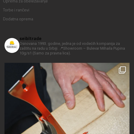
Oprema za obeležavanje
Torbe i rančevi
Dodatna oprema
seibltrade
Osnovana 1993. godine, jedna je od vodećih kompanija za
zaštitu na radu u Srbiji.
📍Showroom – Bulevar Mihaila Pupina
10g/s1
(Samo za pravna lica).