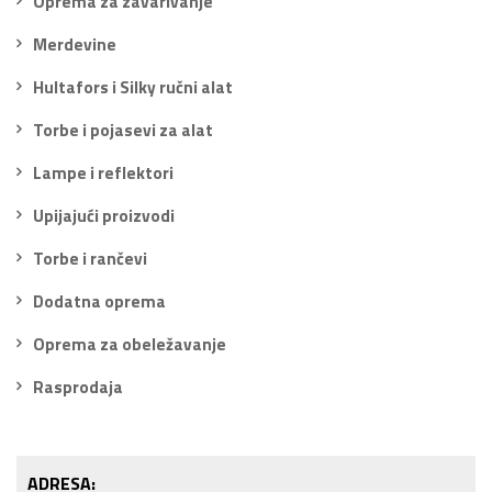
Oprema za zavarivanje
Merdevine
Hultafors i Silky ručni alat
Torbe i pojasevi za alat
Lampe i reflektori
Upijajući proizvodi
Torbe i rančevi
Dodatna oprema
Oprema za obeležavanje
Rasprodaja
ADRESA: