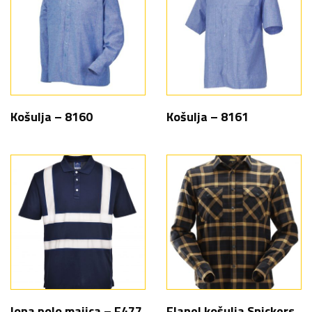
Košulja – 8160
Košulja – 8161
Iona polo majica – F477
Flanel košulja Snickers