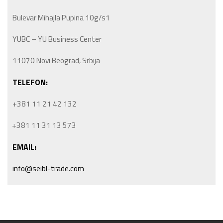
Bulevar Mihajla Pupina 10g/s1
YUBC – YU Business Center
11070 Novi Beograd, Srbija
TELEFON:
+381 11 21 42 132
+381 11 31 13 573
EMAIL:
info@seibl-trade.com