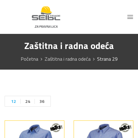
Zaštitna i radna odeća
Početna
Zaštitna i radna odeća
Strana 29
12
24
36