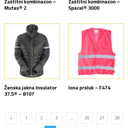
Zaštitni kombinezon –
Zaštitni kombinezon –
Mutex® 2
Spacel® 3000
Ženska jakna Insulator
Iona prsluk – F474
37.5® – 8107
1
2
3
…
26
27
28