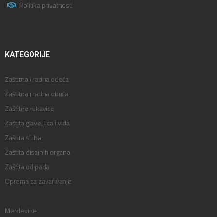
Politika privatnosti
KATEGORIJE
Zaštitna i radna odeća
Zaštitna i radna obuća
Zaštitne rukavice
Zaštita glave, lica i vida
Zaštita sluha
Zaštita disajnih organa
Zaštita od pada
Oprema za zavarivanje
Merdevine