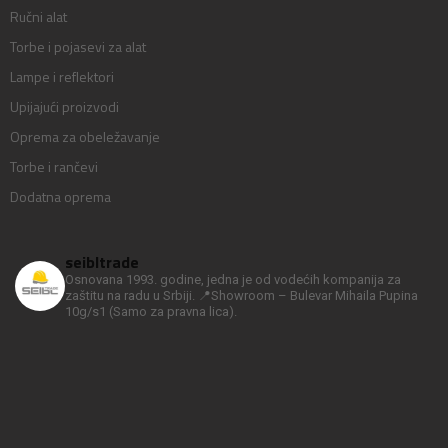
Ručni alat
Torbe i pojasevi za alat
Lampe i reflektori
Upijajući proizvodi
Oprema za obeležavanje
Torbe i rančevi
Dodatna oprema
seibltrade
Osnovana 1993. godine, jedna je od vodećih kompanija za
zaštitu na radu u Srbiji.
📍Showroom – Bulevar Mihaila Pupina
10g/s1
(Samo za pravna lica).