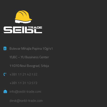
Bulevar Mihajla Pupina 10g/s1
YUBC – YU Business Center
11070 Novi Beograd, Srbija
+381 11 21 42 132
+381 11 31 13 573
info@seibl-trade.com
desk@seibl-trade.com