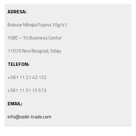
ADRESA:
Bulevar Mihajla Pupina 10g/s1
YUBC – YU Business Center
11070 Novi Beograd, Srbija
TELEFON:
+381 11 21 42 132
+381 11 31 13 573
EMAIL:
info@seibl-trade.com