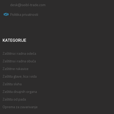
desk@seibl-trade.com
Politika privatnosti
KATEGORIJE
Zaštitna i radna odeća
Zaštitna i radna obuća
Zaštitne rukavice
Zaštita glave, lica i vida
Zaštita sluha
Zaštita disajnih organa
Zaštita od pada
Oprema za zavarivanje