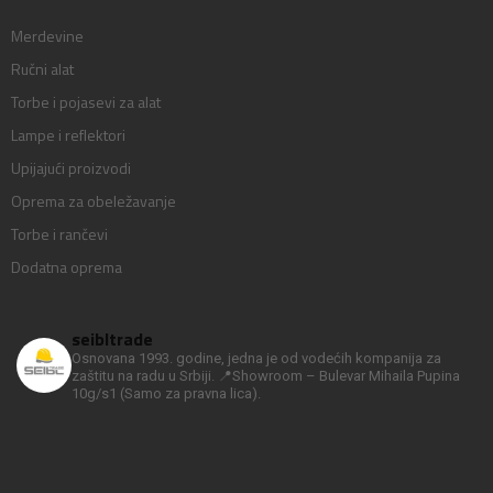
Merdevine
Ručni alat
Torbe i pojasevi za alat
Lampe i reflektori
Upijajući proizvodi
Oprema za obeležavanje
Torbe i rančevi
Dodatna oprema
seibltrade
Osnovana 1993. godine, jedna je od vodećih kompanija za
zaštitu na radu u Srbiji.
📍Showroom – Bulevar Mihaila Pupina
10g/s1
(Samo za pravna lica).