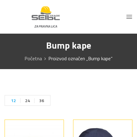
Bump kape
Početna
Proizvod označen „Bump kape“
12
24
36