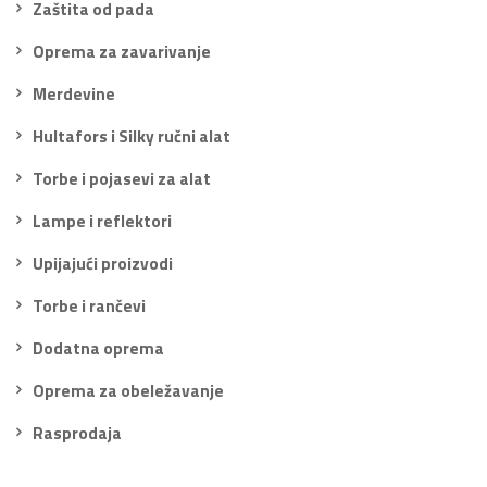
Zaštita od pada
Oprema za zavarivanje
Merdevine
Hultafors i Silky ručni alat
Torbe i pojasevi za alat
Lampe i reflektori
Upijajući proizvodi
Torbe i rančevi
Dodatna oprema
Oprema za obeležavanje
Rasprodaja