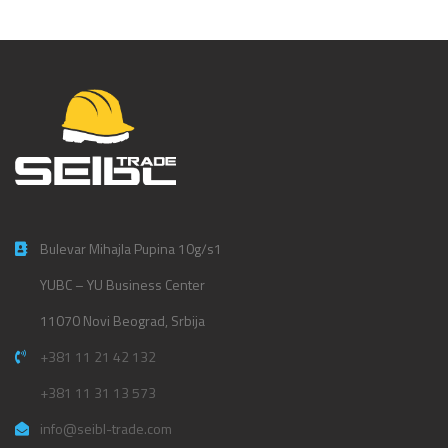
Bulevar Mihajla Pupina 10g/s1
YUBC – YU Business Center
11070 Novi Beograd, Srbija
+381 11 21 42 132
+381 11 31 13 573
info@seibl-trade.com