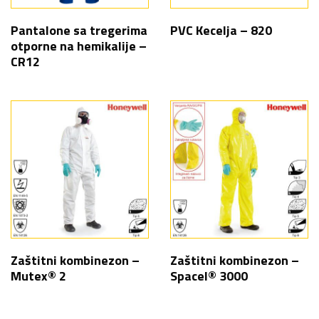
Pantalone sa tregerima
PVC Kecelja – 820
otporne na hemikalije –
CR12
Zaštitni kombinezon –
Zaštitni kombinezon –
Mutex® 2
Spacel® 3000