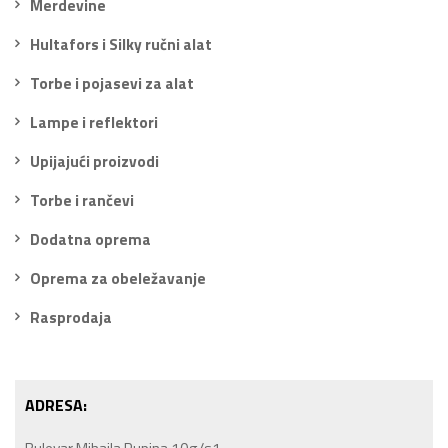
Merdevine
Hultafors i Silky ručni alat
Torbe i pojasevi za alat
Lampe i reflektori
Upijajući proizvodi
Torbe i rančevi
Dodatna oprema
Oprema za obeležavanje
Rasprodaja
ADRESA: