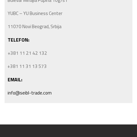
Bulevar Mihajla Pupina 10g/s1
YUBC – YU Business Center
11070 Novi Beograd, Srbija
TELEFON:
+381 11 21 42 132
+381 11 31 13 573
EMAIL:
info@seibl-trade.com