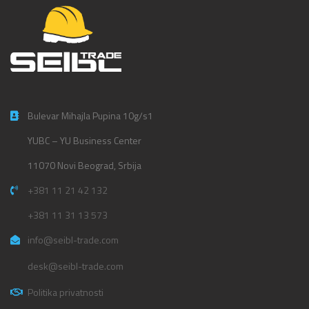
Bulevar Mihajla Pupina 10g/s1
YUBC – YU Business Center
11070 Novi Beograd, Srbija
+381 11 21 42 132
+381 11 31 13 573
info@seibl-trade.com
desk@seibl-trade.com
Politika privatnosti