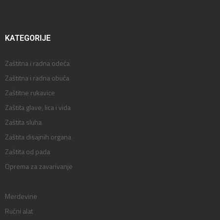
KATEGORIJE
Zaštitna i radna odeća
Zaštitna i radna obuća
Zaštitne rukavice
Zaštita glave, lica i vida
Zaštita sluha
Zaštita disajnih organa
Zaštita od pada
Oprema za zavarivanje
Merdevine
Ručni alat