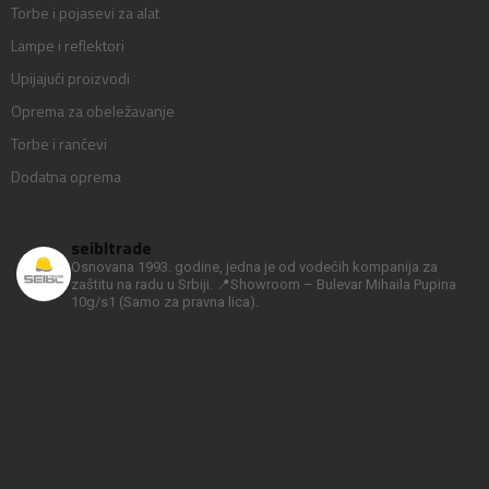
Torbe i pojasevi za alat
Lampe i reflektori
Upijajući proizvodi
Oprema za obeležavanje
Torbe i rančevi
Dodatna oprema
seibltrade
Osnovana 1993. godine, jedna je od vodećih kompanija za
zaštitu na radu u Srbiji.
📍Showroom – Bulevar Mihaila Pupina
10g/s1
(Samo za pravna lica).